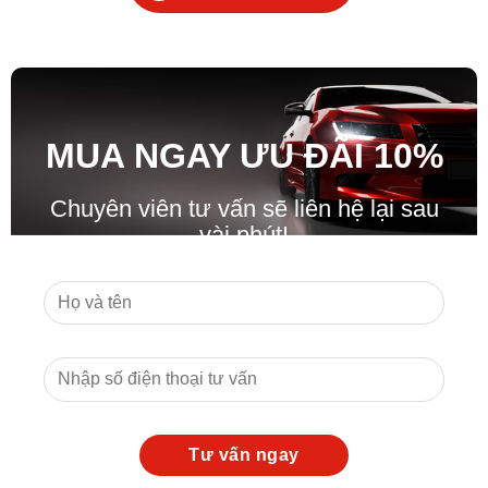
MUA NGAY ƯU ĐÃ
I
10%
Chuyên viên tư vấn sẽ liên hệ lại sau
vài phút!