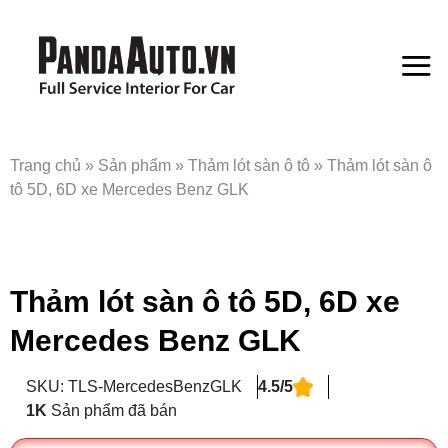
Bỏ
qua
nội
dung
Trang chủ
»
Sản phẩm
»
Thảm lót sàn ô tô
»
Thảm lót sàn ô
tô 5D, 6D xe Mercedes Benz GLK
Thảm lót sàn ô tô 5D, 6D xe
Mercedes Benz GLK
SKU: TLS-MercedesBenzGLK
4.5/5
1K
Sản phẩm đã bán