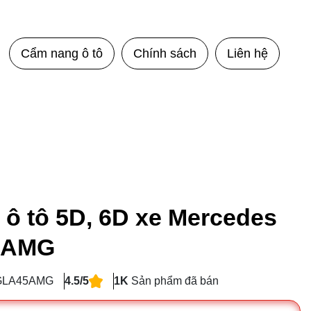
Cẩm nang ô tô
Chính sách
Liên hệ
 ô tô 5D, 6D xe Mercedes
 AMG
zGLA45AMG
4.5/5
1K
Sản phẩm đã bán