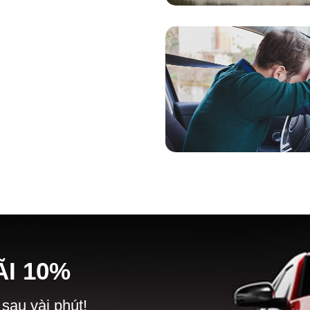
Ã
I
10%
 sau vài phút!