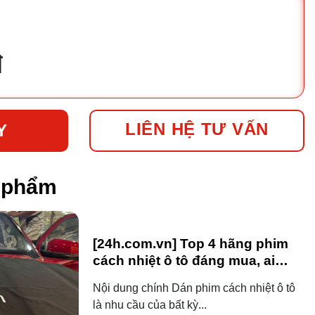
đ
LIÊN HỆ TƯ VẤN
Y
n phẩm
[24h.com.vn] Top 4 hãng phim
cách nhiệt ô tô đáng mua, ai
dùng ô tô cũng nên biết!
Nội dung chính Dán phim cách nhiệt ô tô
là nhu cầu của bất kỳ...