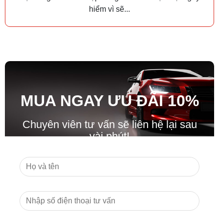
hiểm vì sẽ...
MUA NGAY ƯU ĐÃ
I
10%
Chuyên viên tư vấn sẽ liên hệ lại sau
vài phút!