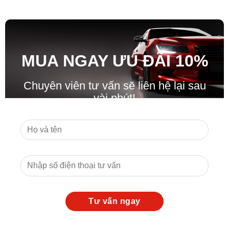
MUA NGAY ƯU ĐÃ
I
10%
Chuyên viên tư vấn sẽ liên hệ lại sau
vài phút!