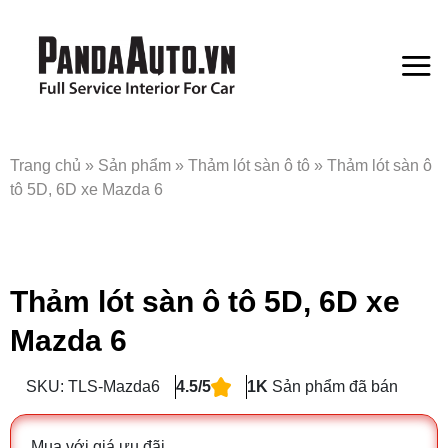
Bỏ
qua
nội
dung
Trang chủ
»
Sản phẩm
»
Thảm lót sàn ô tô
»
Thảm lót sàn ô
tô 5D, 6D xe Mazda 6
Thảm lót sàn ô tô 5D, 6D xe
Mazda 6
SKU: TLS-Mazda6
4.5/5
1K
Sản phẩm đã bán
Mua với giá ưu đãi