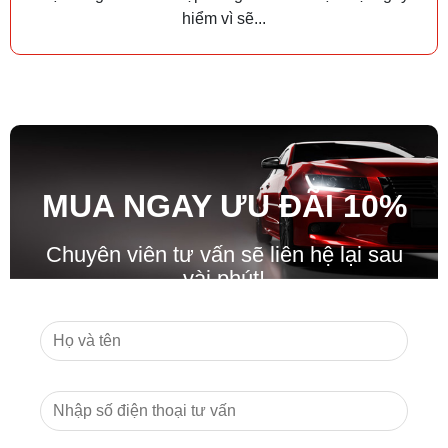
hiểm vì sẽ...
MUA NGAY ƯU ĐÃ
I
10%
Chuyên viên tư vấn sẽ liên hệ lại sau
vài phút!