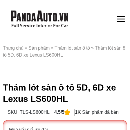
Bỏ
qua
nội
dung
Trang chủ
»
Sản phẩm
»
Thảm lót sàn ô tô
»
Thảm lót sàn ô
tô 5D, 6D xe Lexus LS600HL
Thảm lót sàn ô tô 5D, 6D xe
Lexus LS600HL
SKU: TLS-LS600HL
4.5/5
1K
Sản phẩm đã bán
Mua với giá ưu đãi