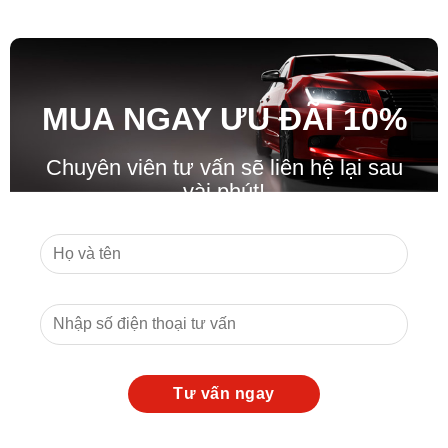
MUA NGAY ƯU ĐÃ
I
10%
Chuyên viên tư vấn sẽ liên hệ lại sau
vài phút!