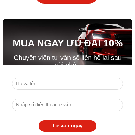
MUA NGAY ƯU ĐÃ
I
10%
Chuyên viên tư vấn sẽ liên hệ lại sau
vài phút!