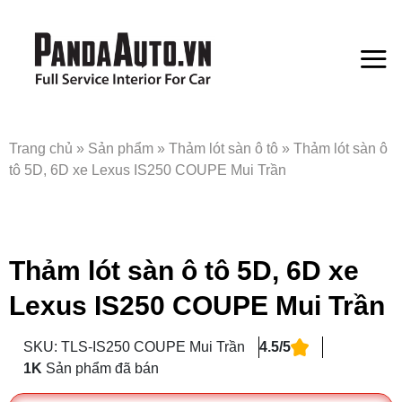
Bỏ
qua
nội
dung
Trang chủ
»
Sản phẩm
»
Thảm lót sàn ô tô
»
Thảm lót sàn ô
tô 5D, 6D xe Lexus IS250 COUPE Mui Trần
Thảm lót sàn ô tô 5D, 6D xe
Lexus IS250 COUPE Mui Trần
SKU: TLS-IS250 COUPE Mui Trần
4.5/5
1K
Sản phẩm đã bán