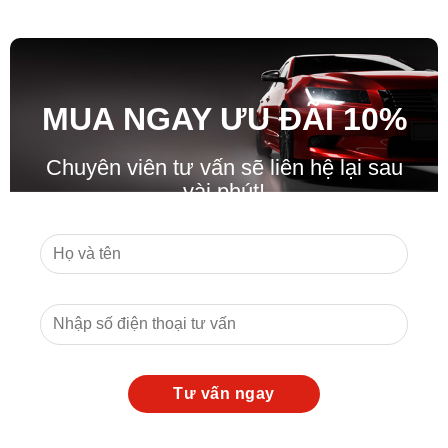
MUA NGAY ƯU ĐÃ
I
10%
Chuyên viên tư vấn sẽ liên hệ lại sau
vài phút!