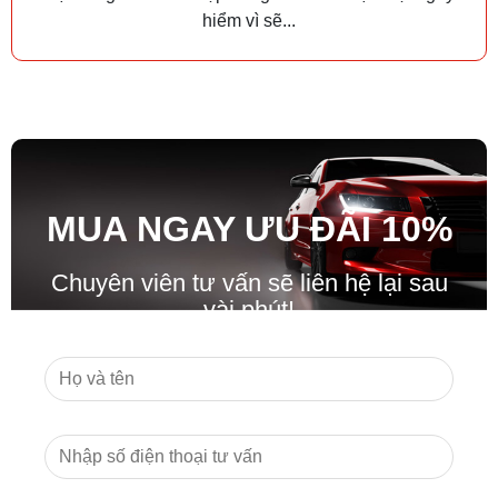
hiểm vì sẽ...
MUA NGAY ƯU ĐÃ
I
10%
Chuyên viên tư vấn sẽ liên hệ lại sau
vài phút!