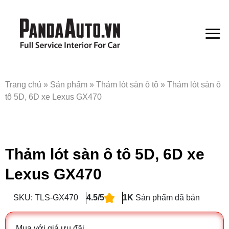
Bỏ
qua
nội
dung
Trang chủ
»
Sản phẩm
»
Thảm lót sàn ô tô
»
Thảm lót sàn ô
tô 5D, 6D xe Lexus GX470
Thảm lót sàn ô tô 5D, 6D xe
Lexus GX470
SKU: TLS-GX470
4.5/5
1K
Sản phẩm đã bán
Mua với giá ưu đãi