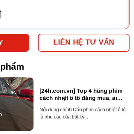
đ
LIÊN HỆ TƯ VẤN
Y
n phẩm
[24h.com.vn] Top 4 hãng phim
cách nhiệt ô tô đáng mua, ai
dùng ô tô cũng nên biết!
Nội dung chính Dán phim cách nhiệt ô tô
là nhu cầu của bất kỳ...