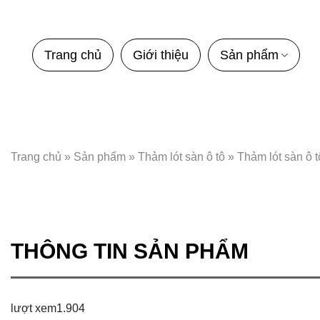
Bỏ
qua
nội
Trang chủ
Giới thiệu
Sản phẩm
dung
Trang chủ
»
Sản phẩm
»
Thảm lót sàn ô tô
»
Thảm lót sàn ô 
THÔNG TIN SẢN PHẨM
lượt xem
1.904