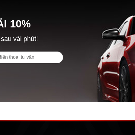
Ã
I
10%
 sau vài phút!