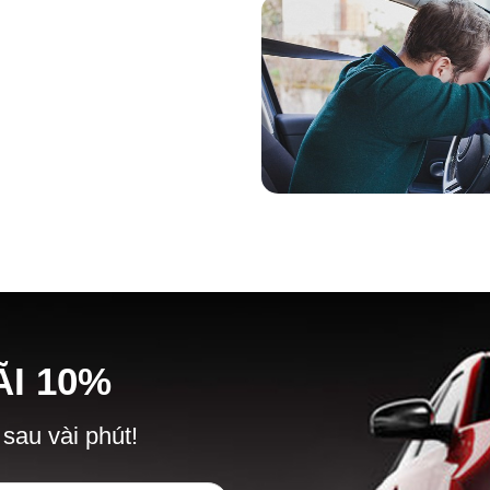
Ã
I
10%
 sau vài phút!