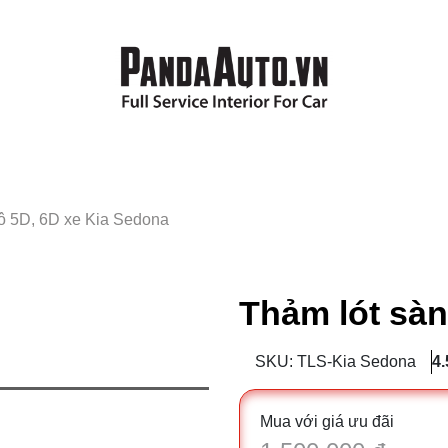
tô 5D, 6D xe Kia Sedona
Thảm lót sàn
SKU: TLS-Kia Sedona
4.
Mua với giá ưu đãi