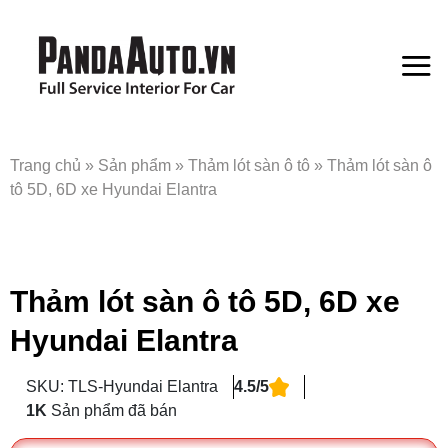
Bỏ
qua
nội
dung
Trang chủ
»
Sản phẩm
»
Thảm lót sàn ô tô
»
Thảm lót sàn ô
tô 5D, 6D xe Hyundai Elantra
Thảm lót sàn ô tô 5D, 6D xe
Hyundai Elantra
SKU: TLS-Hyundai Elantra
4.5/5
1K
Sản phẩm đã bán