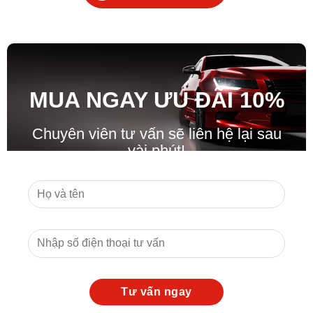
MUA NGAY ƯU ĐÃ
I
10%
Chuyên viên tư vấn sẽ liên hệ lại sau
vài phút!