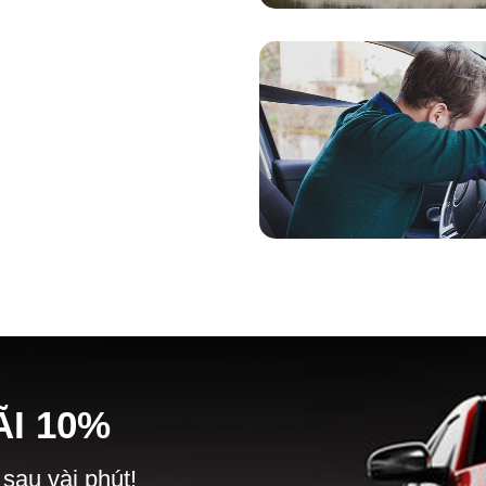
Ã
I
10%
 sau vài phút!