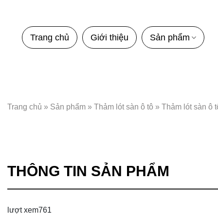
Bỏ
qua
nội
Trang chủ
Giới thiệu
Sản phẩm
dung
Trang chủ
»
Sản phẩm
»
Thảm lót sàn ô tô
»
Thảm lót sàn ô
THÔNG TIN SẢN PHẨM
lượt xem
761