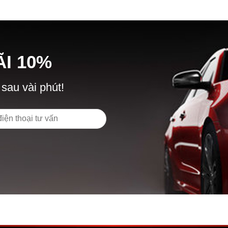
Ã
I
10%
 sau vài phút!