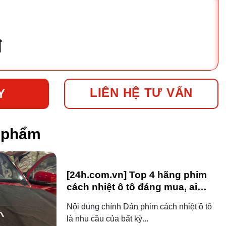
đ
LIÊN HỆ TƯ VẤN
Y
n phẩm
[24h.com.vn] Top 4 hãng phim
cách nhiệt ô tô đáng mua, ai
dùng ô tô cũng nên biết!
Nội dung chính Dán phim cách nhiệt ô tô
là nhu cầu của bất kỳ...