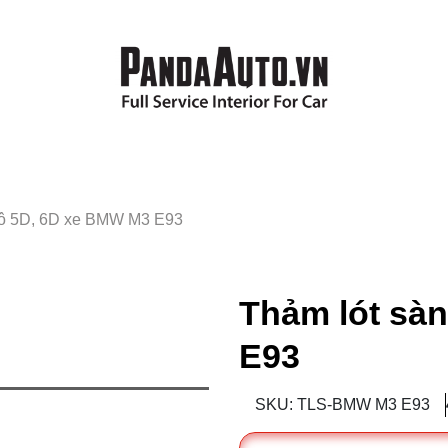
 tô 5D, 6D xe BMW M3 E93
Thảm lót sàn
E93
SKU: TLS-BMW M3 E93