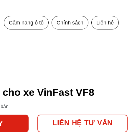
Cẩm nang ô tô
Chính sách
Liên hệ
 cho xe VinFast VF8
 bán
LIÊN HỆ TƯ VẤN
Y