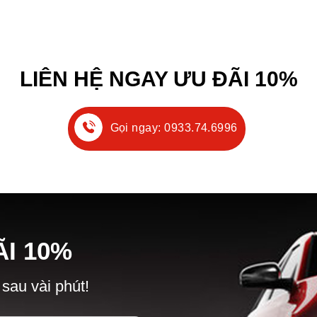
LIÊN HỆ NGAY ƯU ĐÃI 10%
Gọi ngay: 0933.74.6996
Ã
I
10%
 sau vài phút!