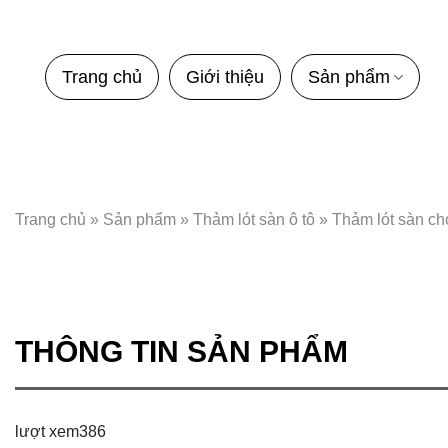
Bỏ
qua
nội
Trang chủ
Giới thiệu
Sản phẩm
dung
Trang chủ
»
Sản phẩm
»
Thảm lót sàn ô tô
»
Thảm lót sàn ch
THÔNG TIN SẢN PHẨM
lượt xem
386