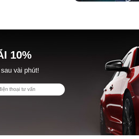
Ã
I
10%
 sau vài phút!