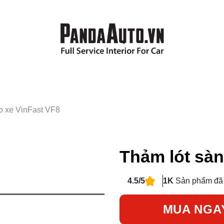
o xe VinFast VF8
Thảm lót sàn
4.5/5
1K
Sản phẩm đã
MUA NGA