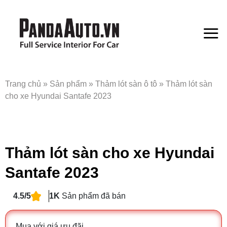
Bỏ
qua
nội
dung
Trang chủ
»
Sản phẩm
»
Thảm lót sàn ô tô
»
Thảm lót sàn
cho xe Hyundai Santafe 2023
Thảm lót sàn cho xe Hyundai
Santafe 2023
4.5/5
1K
Sản phẩm đã bán
Mua với giá ưu đãi