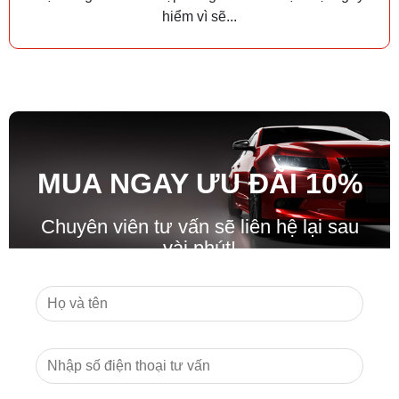
hiểm vì sẽ...
MUA NGAY ƯU ĐÃ
I
10%
Chuyên viên tư vấn sẽ liên hệ lại sau
vài phút!