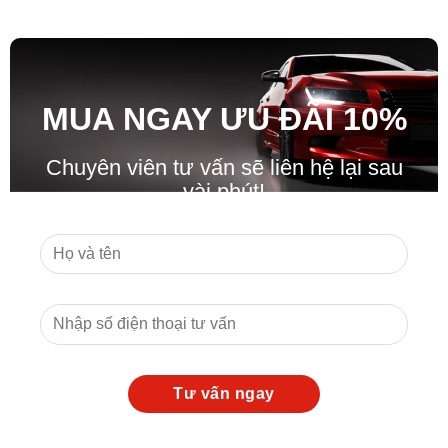
MUA NGAY ƯU ĐÃ
I
10%
Chuyên viên tư vấn sẽ liên hệ lại sau
vài phút!