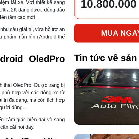
10.800.000
iệm lái xe. Với thiết kế sang
 Ultra 2K đang được đông đảo
lên tầm cao mới.
u cầu giải trí, vừa hỗ trợ an
MUA NGA
iêu phẩm màn hình Android thế
Tin tức về sả
droid OledPro
h thái OledPro. Được trang bị
 phù hợp với các dòng xe từ
i trí đa dạng, mà còn tích hợp
người dùng. .
ến cảm giác hiện đại và sang
cần cắt nối dây.