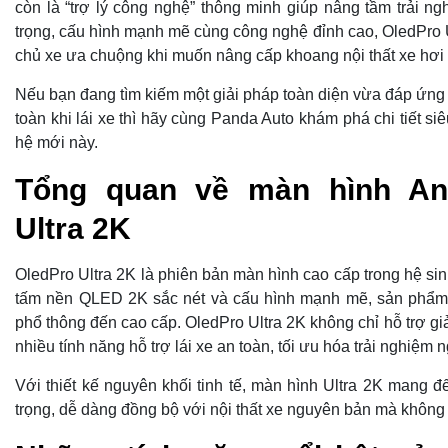
còn là “trợ lý công nghệ” thông minh giúp nâng tầm trải ngh
trọng, cấu hình mạnh mẽ cùng công nghệ đỉnh cao, OledPro
chủ xe ưa chuộng khi muốn nâng cấp khoang nội thất xe hơi 
Nếu bạn đang tìm kiếm một giải pháp toàn diện vừa đáp ứng nh
toàn khi lái xe thì hãy cùng Panda Auto khám phá chi tiết s
hệ mới này.
Tổng quan về màn hình An
Ultra 2K
OledPro Ultra 2K là phiên bản màn hình cao cấp trong hệ sin
tấm nền QLED 2K sắc nét và cấu hình mạnh mẽ, sản phẩm
phổ thông đến cao cấp. OledPro Ultra 2K không chỉ hỗ trợ giả
nhiều tính năng hỗ trợ lái xe an toàn, tối ưu hóa trải nghiệm 
Với thiết kế nguyên khối tinh tế, màn hình Ultra 2K mang đ
trọng, dễ dàng đồng bộ với nội thất xe nguyên bản mà không 