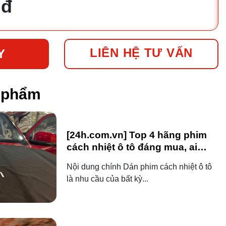
 đ
LIÊN HỆ TƯ VẤN
Y
n phẩm
[24h.com.vn] Top 4 hãng phim
cách nhiệt ô tô đáng mua, ai
dùng ô tô cũng nên biết!
Nội dung chính Dán phim cách nhiệt ô tô
là nhu cầu của bất kỳ...