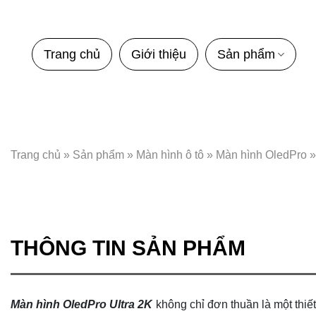
Bỏ
qua
nội
Trang chủ
Giới thiệu
Sản phẩm
dung
Trang chủ
»
Sản phẩm
»
Màn hình ô tô
»
Màn hình OledPro
THÔNG TIN SẢN PHẨM
Màn hình OledPro Ultra 2K
không chỉ đơn thuần là một thiết 