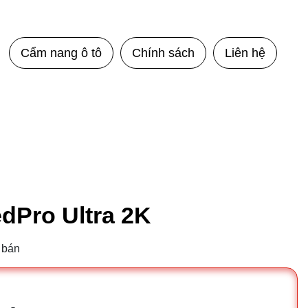
Cẩm nang ô tô
Chính sách
Liên hệ
dPro Ultra 2K
 bán