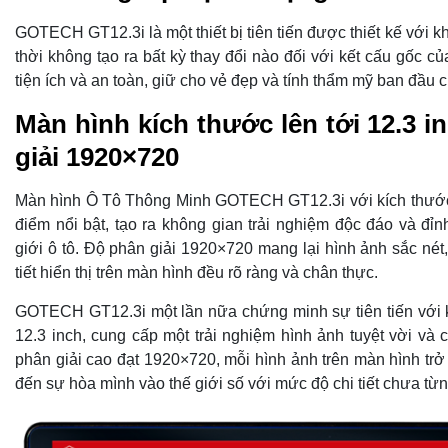
GOTECH GT12.3i là một thiết bị tiên tiến được thiết kế với k
thời không tạo ra bất kỳ thay đổi nào đối với kết cấu gốc củ
tiện ích và an toàn, giữ cho vẻ đẹp và tính thẩm mỹ ban đầu 
Màn hình kích thước lên tới 12.3 
giải 1920×720
Màn hình Ô Tô Thông Minh GOTECH GT12.3i với kích thước 
điểm nổi bật, tạo ra không gian trải nghiệm độc đáo và đỉn
giới ô tô. Độ phân giải 1920×720 mang lại hình ảnh sắc nét
tiết hiển thị trên màn hình đều rõ ràng và chân thực.
GOTECH GT12.3i một lần nữa chứng minh sự tiên tiến với 
12.3 inch, cung cấp một trải nghiệm hình ảnh tuyệt vời và ch
phân giải cao đạt 1920×720, mỗi hình ảnh trên màn hình trở
đến sự hòa mình vào thế giới số với mức độ chi tiết chưa từn