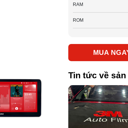
RAM
ROM
MUA NGA
Tin tức về sả