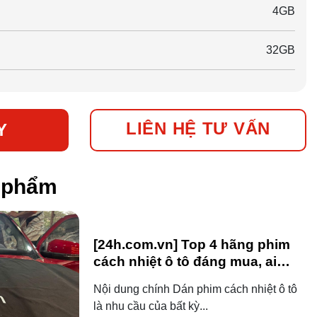
4GB
32GB
LIÊN HỆ TƯ VẤN
Y
n phẩm
[24h.com.vn] Top 4 hãng phim
cách nhiệt ô tô đáng mua, ai
dùng ô tô cũng nên biết!
Nội dung chính Dán phim cách nhiệt ô tô
là nhu cầu của bất kỳ...