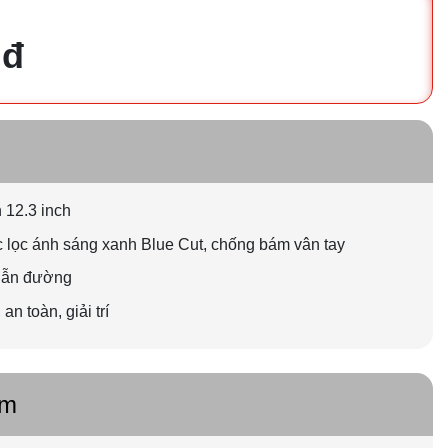
 đ
́n 12.3 inch
̣c lọc ánh sáng xanh Blue Cut, chống bám vân tay
 dẫn đường
n toàn, giải trí
ẩm