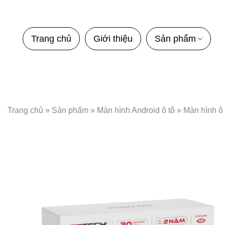
Bỏ
qua
nội
Trang chủ
Giới thiệu
Sản phẩm
dung
Trang chủ
»
Sản phẩm
»
Màn hình Android ô tô
»
Màn hình ô