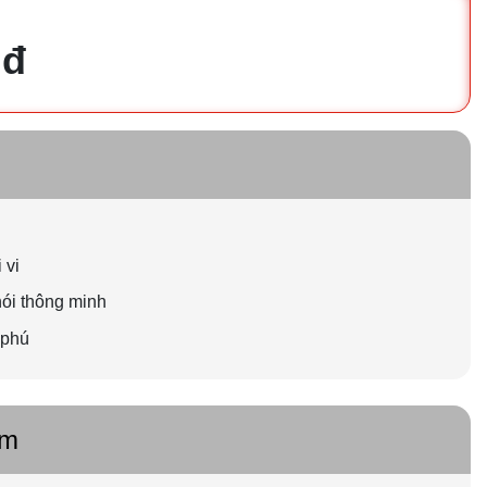
 đ
 vi
nói thông minh
 phú
ẩm