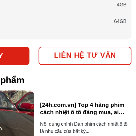
4GB
64GB
LIÊN HỆ TƯ VẤN
Y
n phẩm
[24h.com.vn] Top 4 hãng phim
cách nhiệt ô tô đáng mua, ai
dùng ô tô cũng nên biết!
Nội dung chính Dán phim cách nhiệt ô tô
là nhu cầu của bất kỳ...