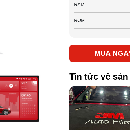
RAM
ROM
MUA NGA
Tin tức về sả