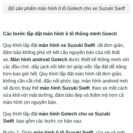
Bộ sản phẩm màn hình ô tô Gotech cho xe Suzuki Swift
Các bước lắp đặt màn hình ô tô thông minh Goech
Quy trình lắp đặt
màn hình xe Suzuki Swift
rất đơn giản,
đảm bảo không phá vỡ kết cấu nguyên bản của nội thất
xe.
Màn hình android Gotech
được thiết kế thông minh với
các đầu chờ, dây jack nối tiện lợi giúp việc lắp đặt dễ dàng
hơn bao giờ hết. Quy trình lắp đặt màn hình rất đơn giản,
không cần cắt chế, đấu nối phức tạp, màn hình android mới
sẽ được thay thế
màn hình Suzuki Swift
theo xe một cách
vừa khít với mặt dưỡng, đảm bảo đẹp và thẩm mỹ hơn cả
màn hình zin nguyên bản.
Quy trình lắp đặt
màn hình Gotech cho xe Suzuki
Swift
bao gồm các bước cơ bản sau:
Bước 1: Tháo
màn hình ô tô
Suzuki Swift
của xe và mặt