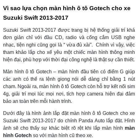
Vì sao lựa chọn màn hình ô tô Gotech cho xe
Suzuki Swift 2013-2017
Suzuki Swift 2013-2017 được trang bị hệ thống giải trí khá
đơn giản chỉ với đầu CD, radio và cổng cắm USB nghe
nhạc, tiện nghi cũng gọi là “ vừa đủ xài”. Chính vì vậy, việc
tham khảo lắp cho xế yêu một chiế
c màn hình thông minh
hiện đại, phù hợp với thời đại công nghệ là thật sự cần thiết.
Màn hình ô tô Gotech – màn hình đầu tiên có điểm G giúp
các anh có thể ra lệnh giọng nói dễ dàng chỉ bằng 1 nút
chạm. Ngoài ra, màn hình ô tô Gotech còn hỗ trợ kết nối sim
4g, giải trí mọi lúc mọi nơi, tích hợp camera hiện đại đảm
bảo an toàn trên mỗi hành trình.
Dưới đây là hình ảnh lắp đặt màn hình ô tô Gotech cho xe
Suzuki Swift 2013-2017 do chính Panda Auto lắp đặt. Hình
ảnh sẽ cho thấy sự khác biệt rõ rệt khi lắp màn hình
màn
hình Gotech
so với màn hình cũ theo xe.