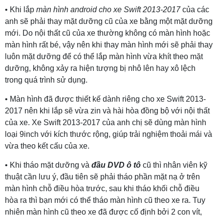
• Khi lắp
màn hình android cho xe Swift 2013-2017
của các
anh sẽ phải thay mặt dưỡng cũ của xe bằng một mặt dưỡng
mới. Do nội thất cũ của xe thường không có màn hình hoặc
màn hình rất bé, vậy nên khi thay màn hình mới sẽ phải thay
luôn mặt dưỡng để có thể lắp màn hình vừa khít theo mặt
dưỡng, không xảy ra hiện tượng bị nhô lên hay xô lệch
trong quá trình sử dụng.
• Màn hình đã được thiết kế dành riêng cho xe Swift 2013-
2017 nên khi lắp sẽ vừa zin và hài hòa đồng bộ với nội thất
của xe. Xe Swift 2013-2017 của anh chị sẽ dùng màn hình
loại 9inch với kích thước rộng, giúp trải nghiệm thoải mái và
vừa theo kết cấu của xe.
• Khi tháo mặt dưỡng và
đầu DVD ô tô
cũ thì nhân viên kỹ
thuật cần lưu ý, đầu tiên sẽ phải tháo phần mặt nạ ở trên
màn hình chỗ điều hòa trước, sau khi tháo khối chỗ điều
hòa ra thì bạn mới có thể tháo màn hình cũ theo xe ra. Tuy
nhiên màn hình cũ theo xe đã được cố định bởi 2 con vít,