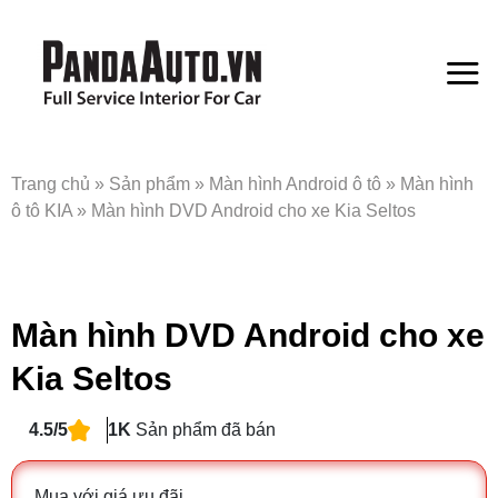
Bỏ
qua
nội
dung
Trang chủ
»
Sản phẩm
»
Màn hình Android ô tô
»
Màn hình
ô tô KIA
»
Màn hình DVD Android cho xe Kia Seltos
Màn hình DVD Android cho xe
Kia Seltos
4.5/5
1K
Sản phẩm đã bán
Mua với giá ưu đãi