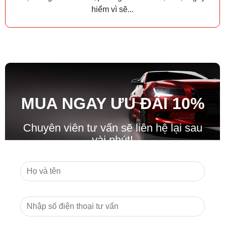
hiểm vì sẽ...
MUA NGAY ƯU ĐÃ
I
10%
Chuyên viên tư vấn sẽ liên hệ lại sau
vài phút!