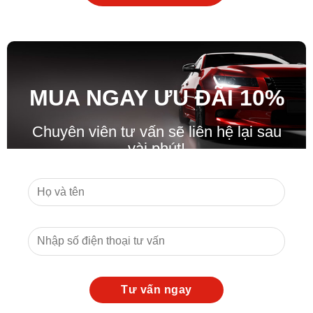
MUA NGAY ƯU ĐÃ
I
10%
Chuyên viên tư vấn sẽ liên hệ lại sau
vài phút!