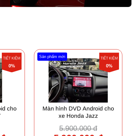
Sản phẩm mới
TIẾT KIỆM
TIẾT KIỆM
0%
0%
id cho
Màn hình DVD Android cho
V
xe Honda Jazz
5.900.000 đ