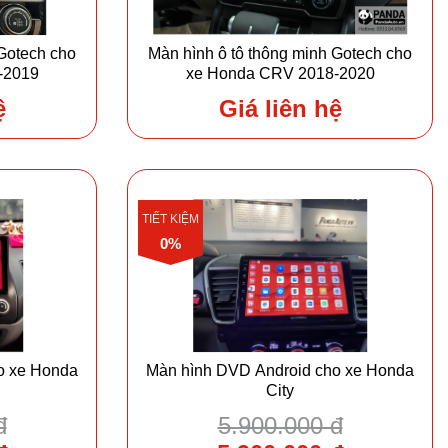
 Gotech cho
Màn hình ô tô thông minh Gotech cho
-2019
xe Honda CRV 2018-2020
ệ
Giá liên hệ
TIẾT KIỆM
0%
o xe Honda
Màn hình DVD Android cho xe Honda
City
đ
5.900.000 đ