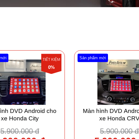
mới
Sản phẩm mới
TIẾT KIỆM
0%
ình DVD Android cho
Màn hình DVD Andro
xe Honda City
xe Honda CR
5.900.000 đ
5.900.000 đ