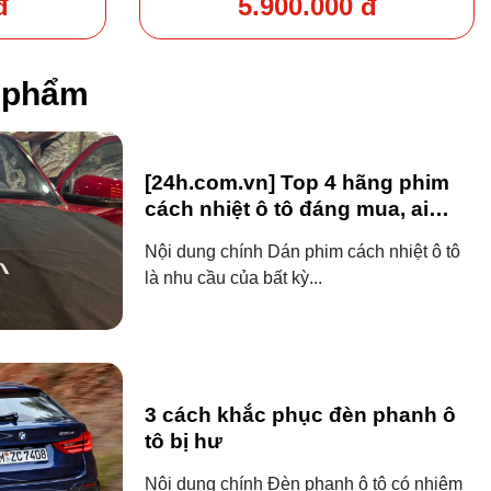
đ
5.900.000 đ
n phẩm
[24h.com.vn] Top 4 hãng phim
cách nhiệt ô tô đáng mua, ai
dùng ô tô cũng nên biết!
Nội dung chính Dán phim cách nhiệt ô tô
là nhu cầu của bất kỳ...
3 cách khắc phục đèn phanh ô
tô bị hư
Nội dung chính Đèn phanh ô tô có nhiệm