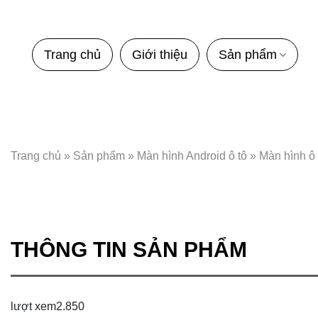
Bỏ
qua
nội
Trang chủ
Giới thiệu
Sản phẩm
dung
Trang chủ
»
Sản phẩm
»
Màn hình Android ô tô
»
Màn hình ô
THÔNG TIN SẢN PHẨM
lượt xem
2.850