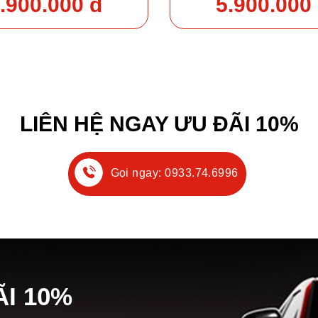
.900.000 đ
5.900.000
LIÊN HỆ NGAY ƯU ĐÃI 10%
Gọi ngay: 0933.74.6996
Ã
I
10%