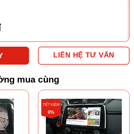
đ
LIÊN HỆ TƯ VẤN
Y
ờng mua cùng
TIẾT KIỆM
0%