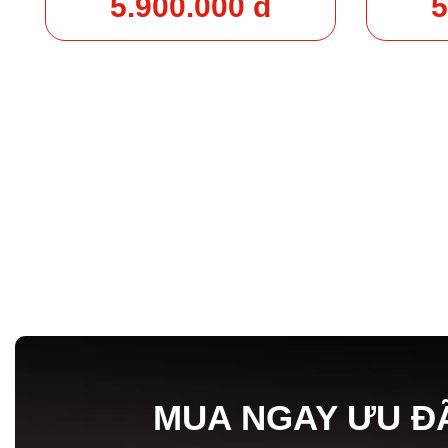
5.900.000 đ
5
MUA NGAY ƯU Đ