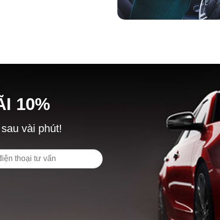
Ã
I
10%
 sau vài phút!