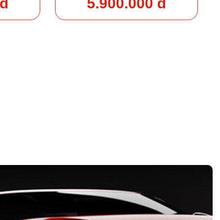
 đ
5.900.000 đ