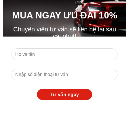
MUA NGAY ƯU ĐÃ
I
10%
Chuyên viên tư vấn sẽ liên hệ lại sau
vài phút!