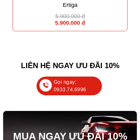
Ertiga
5.900.000 đ
5.900.000 đ
LIÊN HỆ NGAY ƯU ĐÃI 10%
Gọi ngay:
0933.74.6996
MUA NGAY ƯU ĐÃ
I
10%