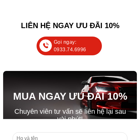
LIÊN HỆ NGAY ƯU ĐÃI 10%
Gọi ngay:
0933.74.6996
MUA NGAY ƯU ĐÃ
I
10%
Chuyên viên tư vấn sẽ liên hệ lại sau
vài phút!