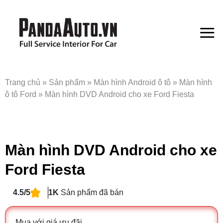
Bỏ
qua
nội
dung
Trang chủ
»
Sản phẩm
»
Màn hình Android ô tô
»
Màn hình
ô tô Ford
»
Màn hình DVD Android cho xe Ford Fiesta
Màn hình DVD Android cho xe
Ford Fiesta
4.5/5
1K
Sản phẩm đã bán
Mua với giá ưu đãi