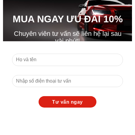
MUA NGAY ƯU ĐÃ
I
10%
Chuyên viên tư vấn sẽ liên hệ lại sau
vài phút!