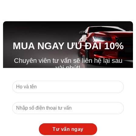
MUA NGAY ƯU ĐÃ
I
10%
Chuyên viên tư vấn sẽ liên hệ lại sau
vài phút!