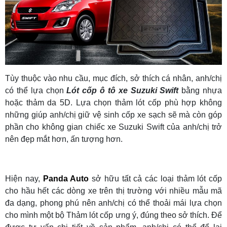
Tùy thuộc vào nhu cầu, mục đích, sở thích cá nhân, anh/chị
có thể lựa chọn
L
ót cốp ô tô xe Suzuki Swift
bằng nhựa
hoặc thảm da 5D. Lựa chọn thảm lót cốp phù hợp không
những giúp anh/chị giữ vệ sinh cốp xe sạch sẽ mà còn góp
phần cho không gian chiếc xe Suzuki Swift của anh/chị trở
nên đẹp mắt hơn, ấn tượng hơn.
Hiện nay,
Panda Auto
sở hữu tất cả các loại thảm lót cốp
cho hầu hết các dòng xe trên thị trường với nhiều mẫu mã
đa dạng, phong phú nên anh/chị có thể thoải mái lựa chọn
cho mình một bộ Thảm lót cốp ưng ý, đúng theo sở thích. Để