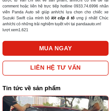
được tư vấn chi tiết về sản phẩm, anh/chị có thể để lại
comment hoặc liên hệ trực tiếp hotline 0933.74.6996 nhân
viên Panda Auto sẽ giúp anh/chị lựa chọn cho chiếc xe
Suzuki Swift của mình bộ
lót cốp ô tô
ưng ý nhất! Chúc
anh/chị có những trải nghiệm tuyệt vời tại pandaauto.vn!
lượt xem
1.621
MUA NGAY
LIÊN HỆ TƯ VẤN
Tin tức về sản phẩm