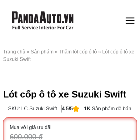
Bỏ
qua
nội
dung
Trang chủ
»
Sản phẩm
»
Thảm lót cốp ô tô
»
Lót cốp ô tô xe
Suzuki Swift
Lót cốp ô tô xe Suzuki Swift
SKU: LC-Suzuki Swift
4.5/5
1K
Sản phẩm đã bán
Mua với giá ưu đãi
600.000 đ