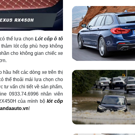
 có thể lựa chọn
L
ót cốp ô tô
thảm lót cốp phù hợp không
phần cho không gian chiếc xe
ơn.
 hầu hết các dòng xe trên thị
ó thể thoải mái lựa chọn cho
 tư vấn chi tiết về sản phẩm,
tline 0933.74.6996 nhân viên
 RX450H của mình bộ
lót cốp
andaauto.vn
!