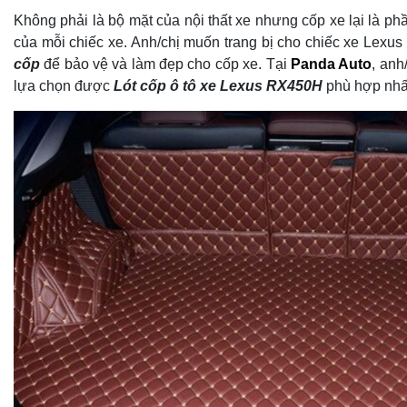
Không phải là bộ mặt của nội thất xe nhưng cốp xe lại là ph
của mỗi chiếc xe. Anh/chị muốn trang bị cho chiếc xe Lex
cốp
để bảo vệ và làm đẹp cho cốp xe. Tại
Panda Auto
, anh
lựa chọn được
L
ót cốp ô tô xe Lexus RX450H
phù hợp nhấ