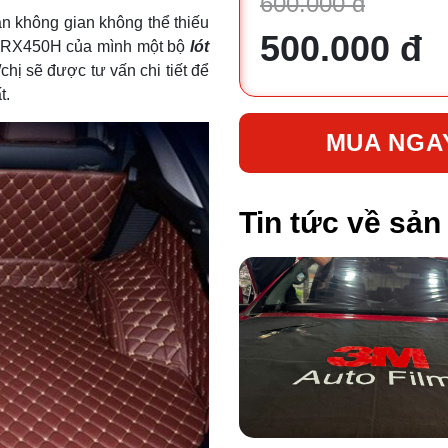
600.000 đ
ần không gian không thể thiếu
500.000 đ
us RX450H của mình một bộ
lót
/chị sẽ được tư vấn chi tiết để
t.
MUA NGA
Tin tức về sả