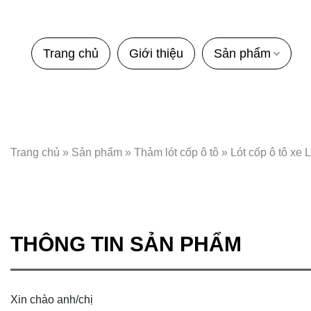
Bỏ
qua
nội
Trang chủ
Giới thiệu
Sản phẩm
dung
Trang chủ
»
Sản phẩm
»
Thảm lót cốp ô tô
»
Lót cốp ô tô xe
THÔNG TIN SẢN PHẨM
Xin chào anh/chị