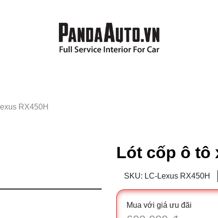
 Lexus RX450H
Lót cốp ô t
SKU: LC-Lexus RX450H
Mua với giá ưu đãi