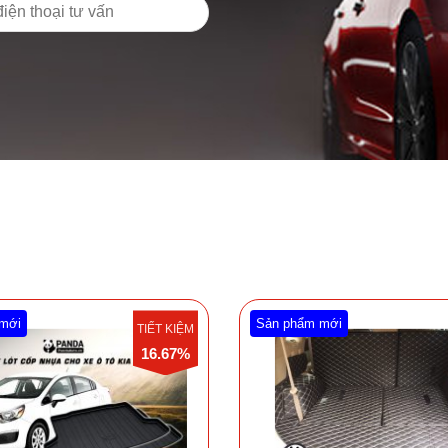
mới
Sản phẩm mới
TIẾT KIỆM
16.67%