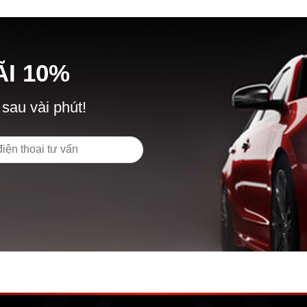
Ã
I
10%
 sau vài phút!