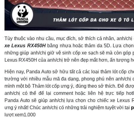
Tùy thuộc vào nhu cầu, mục đích, sở thích cá nhân, anh/chị
xe Lexus RX450H
bằng nhựa hoặc thảm da 5D. Lựa chọn 
những giúp anh/chị giữ vệ sinh cốp xe sạch sẽ mà còn góp 
Lexus RX450H của anh/chị trở nên đẹp mắt hơn, ấn tượng h
Hiện nay, Panda Auto sở hữu tất cả các loại thảm lót cốp cho
trường với nhiều mẫu mã đa dạng, phong phú nên anh/chị c
mình một bộ Thảm lót cốp ưng ý, đúng theo sở thích. Để được
anh/chị có thể để lại comment hoặc liên hệ trực tiếp ho
Panda Auto sẽ giúp anh/chị lựa chọn cho chiếc xe Lexus
ưng ý nhất! Chúc anh/chị có những trải nghiệm tuyệt vời tại
p
lượt xem
1.000