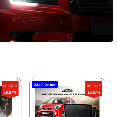
Sản phẩm mới
TIẾT KIỆM
TIẾT KIỆM
16.67%
16.67%