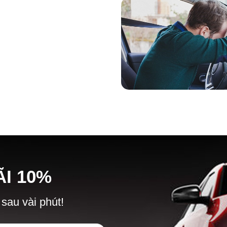
Ã
I
10%
 sau vài phút!