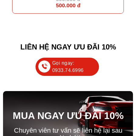
500.000 đ
LIÊN HỆ NGAY ƯU ĐÃI 10%
Gọi ngay:
0933.74.6996
MUA NGAY ƯU ĐÃ
I
10%
Chuyên viên tư vấn sẽ liên hệ lại sau