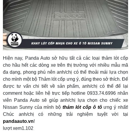
Hiện nay, Panda Auto sở hữu tất cả các loại thảm lót cốp
cho hầu hết các dòng xe trên thị trường với nhiều mẫu mã
đa dạng, phong phú nên anh/chị có thể thoải mái lựa chọn
cho mình một bộ Thảm lót cốp ưng ý, đúng theo sở thích. Để
được tư vấn chi tiết về sản phẩm, anh/chị có thể để lại
comment hoặc liên hệ trực tiếp hotline 0933.74.6996 nhân
viên Panda Auto sẽ giúp anh/chị lựa chọn cho chiếc xe
Nissan Sunny của mình bộ
thảm lót cốp ô tô
ưng ý nhất!
Chúc anh/chị có những trải nghiệm tuyệt vời tại
pandaauto.vn
!
lượt xem
1.102