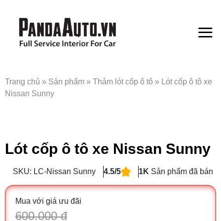
Bỏ
qua
nội
dung
Trang chủ
»
Sản phẩm
»
Thảm lót cốp ô tô
»
Lót cốp ô tô xe
Nissan Sunny
Lót cốp ô tô xe Nissan Sunny
SKU: LC-Nissan Sunny
4.5/5
1K
Sản phẩm đã bán
Mua với giá ưu đãi
600.000 đ