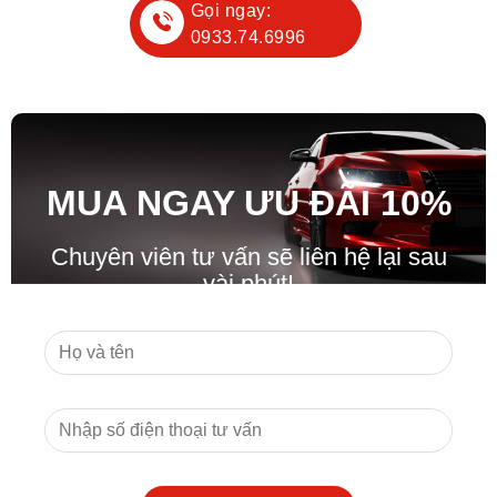
Gọi ngay:
0933.74.6996
MUA NGAY ƯU ĐÃ
I
10%
Chuyên viên tư vấn sẽ liên hệ lại sau
vài phút!