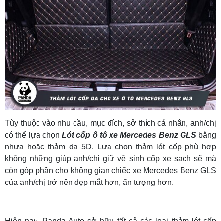
Tùy thuộc vào nhu cầu, mục đích, sở thích cá nhân, anh/chị
có thể lựa chọn
L
ót cốp ô tô xe Mercedes Benz GLS
bằng
nhựa hoặc thảm da 5D. Lựa chọn thảm lót cốp phù hợp
không những giúp anh/chị giữ vệ sinh cốp xe sạch sẽ mà
còn góp phần cho không gian chiếc xe Mercedes Benz GLS
của anh/chị trở nên đẹp mắt hơn, ấn tượng hơn.
Hiện nay, Panda Auto sở hữu tất cả các loại thảm lót cốp