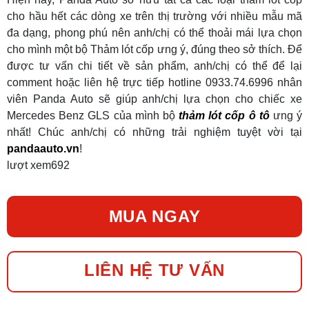
cho hầu hết các dòng xe trên thị trường với nhiều mẫu mã
đa dạng, phong phú nên anh/chị có thể thoải mái lựa chọn
cho mình một bộ Thảm lót cốp ưng ý, đúng theo sở thích. Để
được tư vấn chi tiết về sản phẩm, anh/chị có thể để lại
comment hoặc liên hệ trực tiếp hotline 0933.74.6996 nhân
viên Panda Auto sẽ giúp anh/chị lựa chọn cho chiếc xe
Mercedes Benz GLS của mình bộ
thảm lót cốp ô tô
ưng ý
nhất! Chúc anh/chị có những trải nghiệm tuyệt vời tại
pandaauto.vn
!
lượt xem
692
MUA NGAY
LIÊN HỆ TƯ VẤN