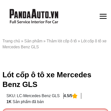
Bỏ
qua
nội
dung
Trang chủ
»
Sản phẩm
»
Thảm lót cốp ô tô
»
Lót cốp ô tô xe
Mercedes Benz GLS
Lót cốp ô tô xe Mercedes
Benz GLS
SKU: LC-Mercedes Benz GLS
4.5/5
1K
Sản phẩm đã bán