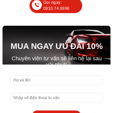
Gọi ngay:
0933.74.6996
MUA NGAY ƯU ĐÃ
I
10%
Chuyên viên tư vấn sẽ liên hệ lại sau
vài phút!