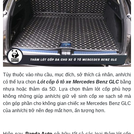
Tùy thuộc vào nhu cầu, mục đích, sở thích cá nhân, anh/chị
có thể lựa chọn
L
ót cốp ô tô xe Mercedes Benz GLC
bằng
nhựa hoặc thảm da 5D. Lựa chọn thảm lót cốp phù hợp
không những giúp anh/chị giữ vệ sinh cốp xe sạch sẽ mà
còn góp phần cho không gian chiếc xe Mercedes Benz GLC
của anh/chị trở nên đẹp mắt hơn, ấn tượng hơn.
Hiện nay,
Panda Auto
sở hữu tất cả các loại thảm lót cốp