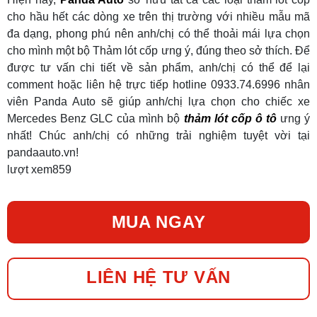
cho hầu hết các dòng xe trên thị trường với nhiều mẫu mã
đa dạng, phong phú nên anh/chị có thể thoải mái lựa chọn
cho mình một bộ Thảm lót cốp ưng ý, đúng theo sở thích. Để
được tư vấn chi tiết về sản phẩm, anh/chị có thể để lại
comment hoặc liên hệ trực tiếp hotline 0933.74.6996 nhân
viên Panda Auto sẽ giúp anh/chị lựa chọn cho chiếc xe
Mercedes Benz GLC của mình bộ
thảm lót cốp ô tô
ưng ý
nhất! Chúc anh/chị có những trải nghiệm tuyệt vời tại
pandaauto.vn!
lượt xem
859
MUA NGAY
LIÊN HỆ TƯ VẤN