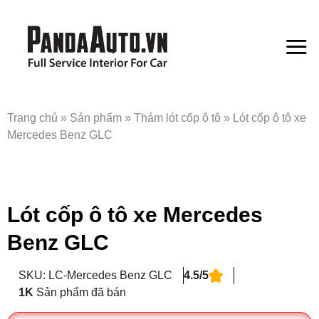
Bỏ
qua
nội
dung
Trang chủ
»
Sản phẩm
»
Thảm lót cốp ô tô
»
Lót cốp ô tô xe
Mercedes Benz GLC
Lót cốp ô tô xe Mercedes
Benz GLC
SKU: LC-Mercedes Benz GLC
4.5/5
1K
Sản phẩm đã bán