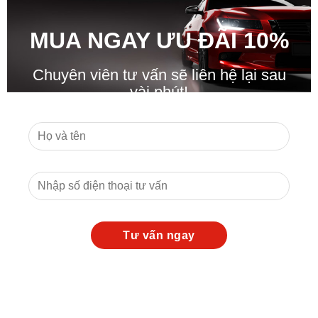
MUA NGAY ƯU ĐÃ
I
10%
Chuyên viên tư vấn sẽ liên hệ lại sau
vài phút!