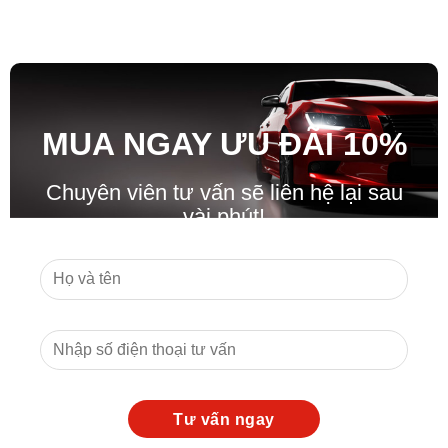
MUA NGAY ƯU ĐÃ
I
10%
Chuyên viên tư vấn sẽ liên hệ lại sau
vài phút!