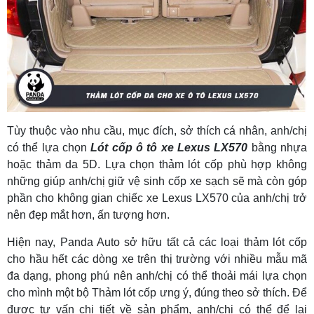
Tùy thuộc vào nhu cầu, mục đích, sở thích cá nhân, anh/chị
có thể lựa chọn
L
ót cốp ô tô xe Lexus LX570
bằng nhựa
hoặc thảm da 5D. Lựa chọn thảm lót cốp phù hợp không
những giúp anh/chị giữ vệ sinh cốp xe sạch sẽ mà còn góp
phần cho không gian chiếc xe Lexus LX570 của anh/chị trở
nên đẹp mắt hơn, ấn tượng hơn.
Hiện nay, Panda Auto sở hữu tất cả các loại thảm lót cốp
cho hầu hết các dòng xe trên thị trường với nhiều mẫu mã
đa dạng, phong phú nên anh/chị có thể thoải mái lựa chọn
cho mình một bộ Thảm lót cốp ưng ý, đúng theo sở thích. Để
được tư vấn chi tiết về sản phẩm, anh/chị có thể để lại