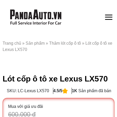
Bỏ
qua
nội
dung
Trang chủ
»
Sản phẩm
»
Thảm lót cốp ô tô
»
Lót cốp ô tô xe
Lexus LX570
Lót cốp ô tô xe Lexus LX570
SKU: LC-Lexus LX570
4.5/5
1K
Sản phẩm đã bán
Mua với giá ưu đãi
600.000 đ