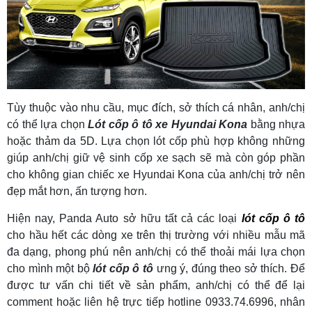
Tùy thuộc vào nhu cầu, mục đích, sở thích cá nhân, anh/chị
có thể lựa chọn
Lót cốp ô tô xe Hyundai Kona
bằng nhựa
hoặc thảm da 5D. Lựa chọn lót cốp phù hợp không những
giúp anh/chị giữ vệ sinh cốp xe sạch sẽ mà còn góp phần
cho không gian chiếc xe Hyundai Kona của anh/chị trở nên
đẹp mắt hơn, ấn tượng hơn.
Hiện nay, Panda Auto sở hữu tất cả các loại
lót cốp ô tô
cho hầu hết các dòng xe trên thị trường với nhiều mẫu mã
đa dạng, phong phú nên anh/chị có thể thoải mái lựa chọn
cho mình một bộ
lót cốp ô tô
ưng ý, đúng theo sở thích. Để
được tư vấn chi tiết về sản phẩm, anh/chị có thể để lại
comment hoặc liên hệ trực tiếp hotline 0933.74.6996, nhân