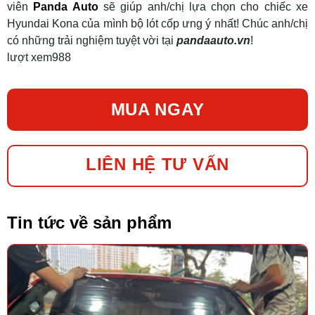
viên
Panda Auto
sẽ giúp anh/chị lựa chọn cho chiếc xe
Hyundai Kona của mình bộ lót cốp ưng ý nhất! Chúc anh/chị
có những trải nghiệm tuyệt vời tại
pandaauto.vn
!
lượt xem
988
MUA NGAY
LIÊN HỆ TƯ VẤN
Tin tức về sản phẩm