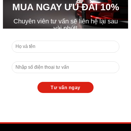
MUA NGAY ƯU ĐÃ
I
10%
Chuyên viên tư vấn sẽ liên hệ lại sau
vài phút!