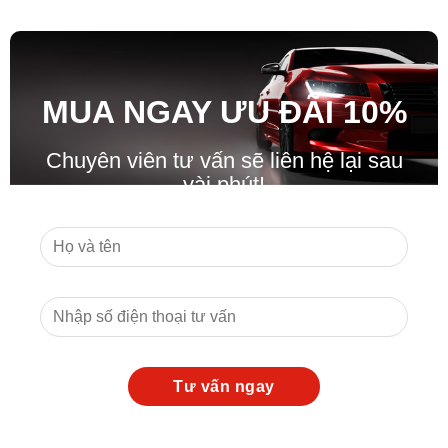
MUA NGAY ƯU ĐÃ
I
10%
Chuyên viên tư vấn sẽ liên hệ lại sau
vài phút!