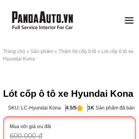
Bỏ
qua
nội
dung
Trang chủ
»
Sản phẩm
»
Thảm lót cốp ô tô
»
Lót cốp ô tô xe
Hyundai Kona
Lót cốp ô tô xe Hyundai Kona
SKU: LC-Hyundai Kona
4.5/5
1K
Sản phẩm đã bán
Mua với giá ưu đãi
600.000 đ