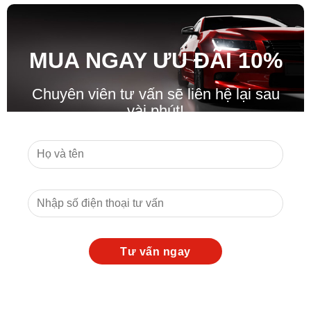
MUA NGAY ƯU ĐÃ
I
10%
Chuyên viên tư vấn sẽ liên hệ lại sau
vài phút!