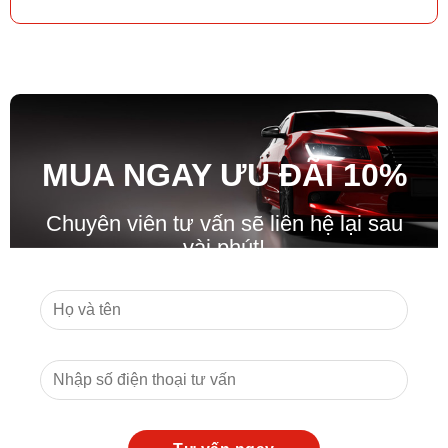
MUA NGAY ƯU ĐÃ
I
10%
Chuyên viên tư vấn sẽ liên hệ lại sau
vài phút!