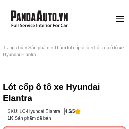
Bỏ
qua
nội
dung
Trang chủ
»
Sản phẩm
»
Thảm lót cốp ô tô
»
Lót cốp ô tô xe
Hyundai Elantra
Lót cốp ô tô xe Hyundai
Elantra
SKU: LC-Hyundai Elantra
4.5/5
1K
Sản phẩm đã bán