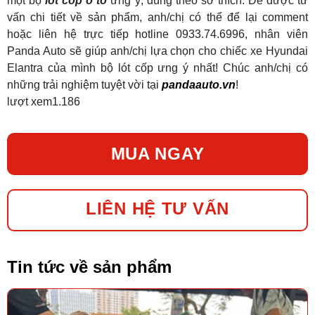
một bộ
lót cốp ô tô
ưng ý, đúng theo sở thích. Để được tư
vấn chi tiết về sản phẩm, anh/chị có thể để lại comment
hoặc liên hệ trực tiếp hotline 0933.74.6996, nhân viên
Panda Auto sẽ giúp anh/chị lựa chọn cho chiếc xe Hyundai
Elantra của mình bộ lót cốp ưng ý nhất! Chúc anh/chị có
những trải nghiệm tuyệt vời tại
pandaauto.vn
!
lượt xem
1.186
MUA NGAY
LIÊN HỆ TƯ VẤN
Tin tức về sản phẩm