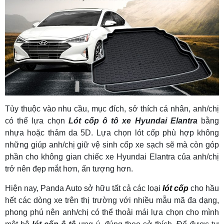
Tùy thuộc vào nhu cầu, mục đích, sở thích cá nhân, anh/chị
có thể lựa chọn
Lót cốp ô tô xe Hyundai Elantra
bằng
nhựa hoặc thảm da 5D. Lựa chọn lót cốp phù hợp không
những giúp anh/chị giữ vệ sinh cốp xe sạch sẽ mà còn góp
phần cho không gian chiếc xe Hyundai Elantra của anh/chị
trở nên đẹp mắt hơn, ấn tượng hơn.
Hiện nay, Panda Auto sở hữu tất cả các loại
lót cốp
cho hầu
hết các dòng xe trên thị trường với nhiều mẫu mã đa dạng,
phong phú nên anh/chị có thể thoải mái lựa chọn cho mình