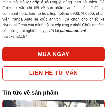
mình một bộ
lót cốp ô tô
ưng ý, đúng theo sở thích. Để
được tư vấn chi tiết về sản phẩm, anh/chị có thể để lại
comment hoặc liên hệ trực tiếp hotline 0933.74.6996, nhân
viên Panda Auto sẽ giúp anh/chị lựa chọn cho chiếc xe
Hyundai Creta của mình bộ lót cốp ưng ý nhất! Chúc anh/chị
có những trải nghiệm tuyệt vời tại
pandaauto.vn
!
lượt xem
2.167
MUA NGAY
LIÊN HỆ TƯ VẤN
Tin tức về sản phẩm