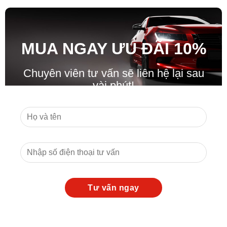
MUA NGAY ƯU ĐÃ
I
10%
Chuyên viên tư vấn sẽ liên hệ lại sau
vài phút!