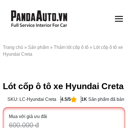
Bỏ
qua
nội
dung
Trang chủ
»
Sản phẩm
»
Thảm lót cốp ô tô
»
Lót cốp ô tô xe
Hyundai Creta
Lót cốp ô tô xe Hyundai Creta
SKU: LC-Hyundai Creta
4.5/5
1K
Sản phẩm đã bán
Mua với giá ưu đãi
600.000 đ