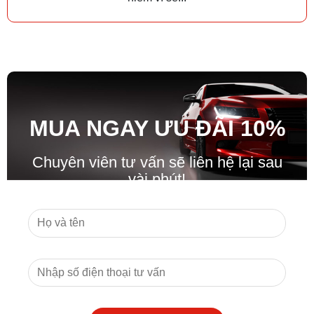
MUA NGAY ƯU ĐÃ
I
10%
Chuyên viên tư vấn sẽ liên hệ lại sau
vài phút!