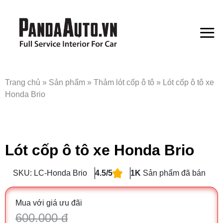
Bỏ
qua
nội
dung
Trang chủ
»
Sản phẩm
»
Thảm lót cốp ô tô
»
Lót cốp ô tô xe
Honda Brio
Lót cốp ô tô xe Honda Brio
SKU: LC-Honda Brio
4.5/5
1K
Sản phẩm đã bán
Mua với giá ưu đãi
600.000 đ