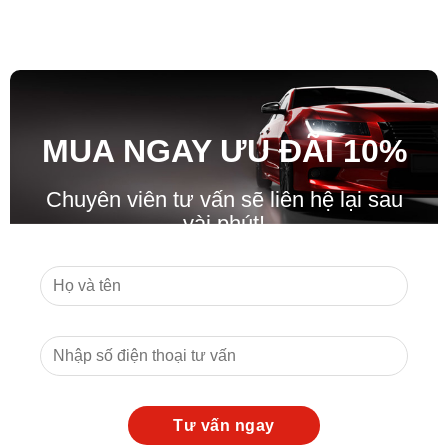
MUA NGAY ƯU ĐÃ
I
10%
Chuyên viên tư vấn sẽ liên hệ lại sau
vài phút!