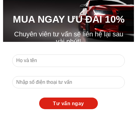
MUA NGAY ƯU ĐÃ
I
10%
Chuyên viên tư vấn sẽ liên hệ lại sau
vài phút!