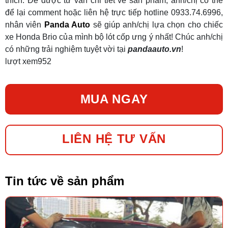
thích. Để được tư vấn chi tiết về sản phẩm, anh/chị có thể
để lại comment hoặc liên hệ trực tiếp hotline 0933.74.6996,
nhân viên
Panda Auto
sẽ giúp anh/chị lựa chọn cho chiếc
xe Honda Brio của mình bộ lót cốp ưng ý nhất! Chúc anh/chị
có những trải nghiệm tuyệt vời tại
pandaauto.vn
!
lượt xem
952
MUA NGAY
LIÊN HỆ TƯ VẤN
Tin tức về sản phẩm