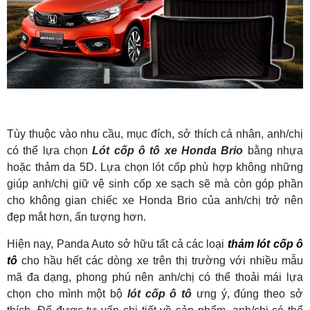
Tùy thuộc vào nhu cầu, mục đích, sở thích cá nhân, anh/chị
có thể lựa chọn
Lót cốp ô tô xe Honda Brio
bằng nhựa
hoặc thảm da 5D. Lựa chọn lót cốp phù hợp không những
giúp anh/chị giữ vệ sinh cốp xe sạch sẽ mà còn góp phần
cho không gian chiếc xe Honda Brio của anh/chị trở nên
đẹp mắt hơn, ấn tượng hơn.
Hiện nay, Panda Auto sở hữu tất cả các loại
thảm lót cốp ô
tô
cho hầu hết các dòng xe trên thị trường với nhiều mẫu
mã đa dạng, phong phú nên anh/chị có thể thoải mái lựa
chọn cho mình một bộ
lót cốp ô tô
ưng ý, đúng theo sở