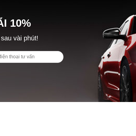
Ã
I
10%
 sau vài phút!