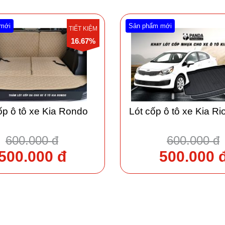
mới
Sản phẩm mới
TIẾT KIỆM
16.67%
ốp ô tô xe Kia Rondo
Lót cốp ô tô xe Kia R
600.000 đ
600.000 đ
500.000 đ
500.000 