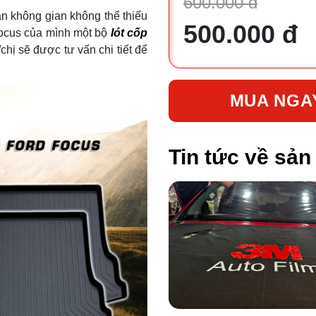
600.000 đ
ần không gian không thể thiếu
500.000 đ
Focus của mình một bộ
lót cốp
/chị sẽ được tư vấn chi tiết để
MUA NGA
Tin tức về sả