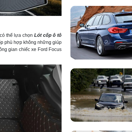
 có thể lựa chọn
Lót cốp ô tô
ốp phù hợp không những giúp
ông gian chiếc xe Ford Focus