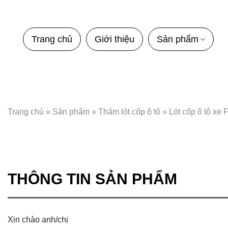
Bỏ
qua
nội
Trang chủ
Giới thiệu
Sản phẩm
dung
Trang chủ
»
Sản phẩm
»
Thảm lót cốp ô tô
»
Lót cốp ô tô xe 
THÔNG TIN SẢN PHẨM
Xin chào anh/chị