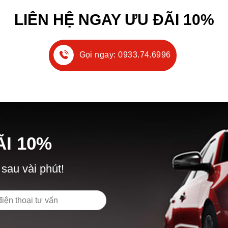
LIÊN HỆ NGAY ƯU ĐÃI 10%
Gọi ngay: 0933.74.6996
Ã
I
10%
 sau vài phút!