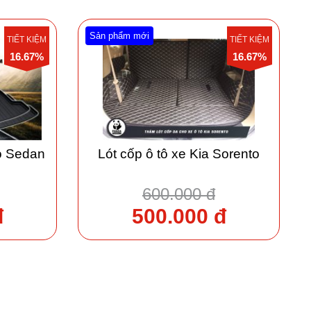
Sản phẩm mới
TIẾT KIỆM
TIẾT KIỆM
16.67%
16.67%
io Sedan
Lót cốp ô tô xe Kia Sorento
600.000 đ
đ
500.000 đ