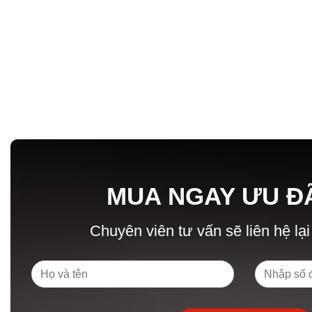
MUA NGAY ƯU Đ
Chuyên viên tư vấn sẽ liên hệ lại