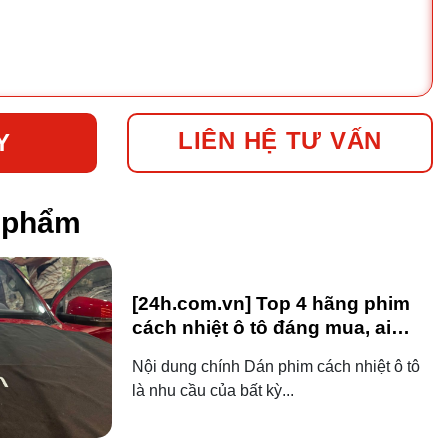
LIÊN HỆ TƯ VẤN
Y
n phẩm
[24h.com.vn] Top 4 hãng phim
cách nhiệt ô tô đáng mua, ai
dùng ô tô cũng nên biết!
Nội dung chính Dán phim cách nhiệt ô tô
là nhu cầu của bất kỳ...