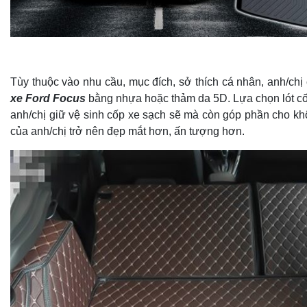
Tùy thuộc vào nhu cầu, mục đích, sở thích cá nhân, anh/chị
xe Ford Focus
bằng nhựa hoặc thảm da 5D. Lựa chọn lót c
anh/chị giữ vệ sinh cốp xe sạch sẽ mà còn góp phần cho kh
của anh/chị trở nên đẹp mắt hơn, ấn tượng hơn.