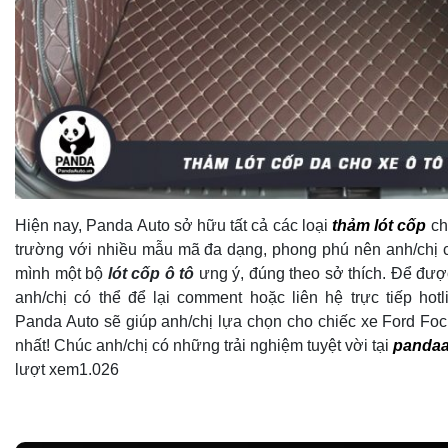
Hiện nay, Panda Auto sở hữu tất cả các loại
thảm lót cốp
ch
trường với nhiều mẫu mã đa dạng, phong phú nên anh/chị c
mình một bộ
lót cốp ô tô
ưng ý, đúng theo sở thích. Để được
anh/chị có thể để lại comment hoặc liên hệ trực tiếp hot
Panda Auto sẽ giúp anh/chị lựa chọn cho chiếc xe Ford Foc
nhất! Chúc anh/chị có những trải nghiệm tuyệt vời tại
pandaa
lượt xem
1.026