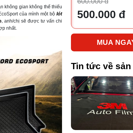
600.000 đ
ần không gian không thể thiếu
500.000 đ
d EcoSport của mình một bộ
lót
o
, anh/chị sẽ được tư vấn chi
ợp nhất.
MUA NGA
Tin tức về sả