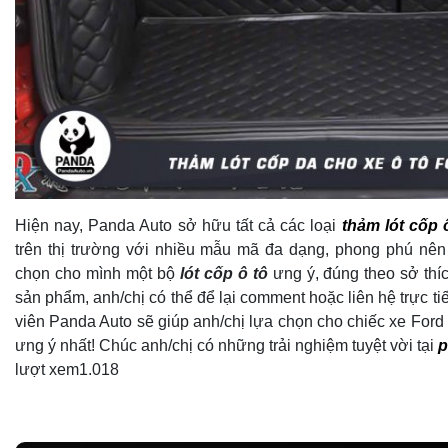
Hiện nay, Panda Auto sở hữu tất cả các loại
thảm lót cốp 
trên thị trường với nhiều mẫu mã đa dạng, phong phú nên 
chọn cho mình một bộ
lót cốp ô tô
ưng ý, đúng theo sở thíc
sản phẩm, anh/chị có thể để lại comment hoặc liên hệ trực ti
viên Panda Auto sẽ giúp anh/chị lựa chọn cho chiếc xe Ford
ưng ý nhất! Chúc anh/chị có những trải nghiệm tuyệt vời tại
p
lượt xem
1.018