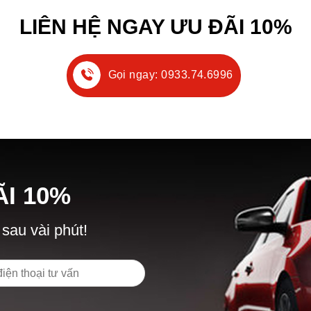
LIÊN HỆ NGAY ƯU ĐÃI 10%
Gọi ngay: 0933.74.6996
Ã
I
10%
 sau vài phút!