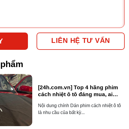
LIÊN HỆ TƯ VẤN
Y
n phẩm
[24h.com.vn] Top 4 hãng phim
cách nhiệt ô tô đáng mua, ai
dùng ô tô cũng nên biết!
Nội dung chính Dán phim cách nhiệt ô tô
là nhu cầu của bất kỳ...