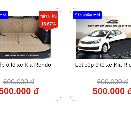
mới
Sản phẩm mới
TIẾT KIỆM
16.67%
ốp ô tô xe Kia Rondo
Lót cốp ô tô xe Kia R
600.000 đ
600.000 đ
500.000 đ
500.000 