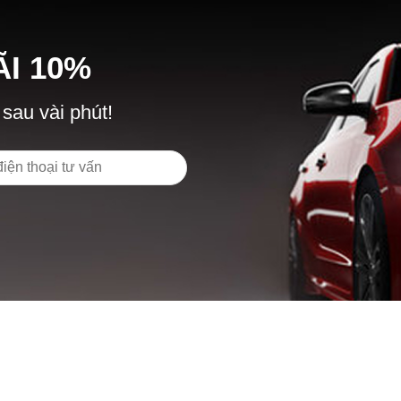
Ã
I
10%
 sau vài phút!