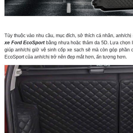
Tùy thuộc vào nhu cầu, mục đích, sở thích cá nhân, anh/chị
xe Ford EcoSport
bằng nhựa hoặc thảm da 5D. Lựa chọn l
giúp anh/chị giữ vệ sinh cốp xe sạch sẽ mà còn góp phần 
EcoSport của anh/chị trở nên đẹp mắt hơn, ấn tượng hơn.