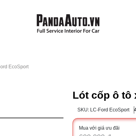
Ford EcoSport
Lót cốp ô tô
SKU: LC-Ford EcoSport
Mua với giá ưu đãi