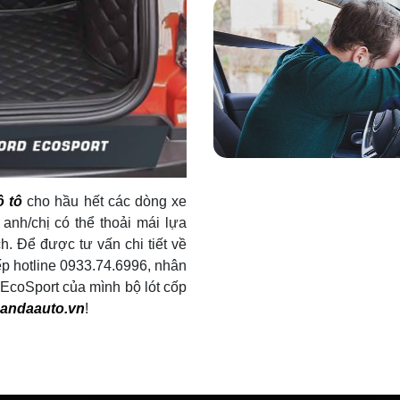
ô tô
cho hầu hết các dòng xe
anh/chị có thể thoải mái lựa
h. Để được tư vấn chi tiết về
ếp hotline 0933.74.6996, nhân
 EcoSport của mình bộ lót cốp
andaauto.vn
!