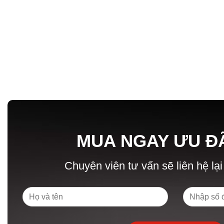
MUA NGAY ƯU Đ
Chuyên viên tư vấn sẽ liên hệ lại