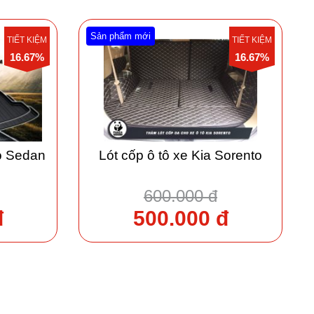
Sản phẩm mới
TIẾT KIỆM
TIẾT KIỆM
16.67%
16.67%
io Sedan
Lót cốp ô tô xe Kia Sorento
600.000 đ
đ
500.000 đ