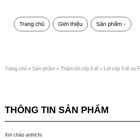
Bỏ
qua
nội
Trang chủ
Giới thiệu
Sản phẩm
dung
Trang chủ
»
Sản phẩm
»
Thảm lót cốp ô tô
»
Lót cốp ô tô xe 
THÔNG TIN SẢN PHẨM
Xin chào anh/chị