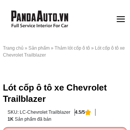
Bỏ
qua
nội
dung
Trang chủ
»
Sản phẩm
»
Thảm lót cốp ô tô
»
Lót cốp ô tô xe
Chevrolet Trailblazer
Lót cốp ô tô xe Chevrolet
Trailblazer
SKU: LC-Chevrolet Trailblazer
4.5/5
1K
Sản phẩm đã bán