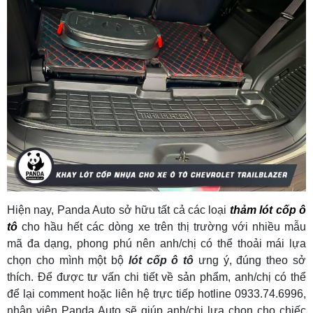
Hiện nay, Panda Auto sở hữu tất cả các loại
thảm lót cốp ô
tô
cho hầu hết các dòng xe trên thị trường với nhiều mẫu
mã đa dạng, phong phú nên anh/chị có thể thoải mái lựa
chọn cho mình một bộ
lót cốp ô tô
ưng ý, đúng theo sở
thích. Để được tư vấn chi tiết về sản phẩm, anh/chị có thể
để lại comment hoặc liên hệ trực tiếp hotline 0933.74.6996,
nhân viên Panda Auto sẽ giúp anh/chị lựa chọn cho chiếc