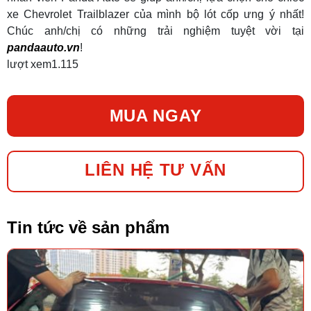
xe Chevrolet Trailblazer của mình bộ lót cốp ưng ý nhất!
Chúc anh/chị có những trải nghiệm tuyệt vời tại
pandaauto.vn
!
lượt xem
1.115
MUA NGAY
LIÊN HỆ TƯ VẤN
Tin tức về sản phẩm