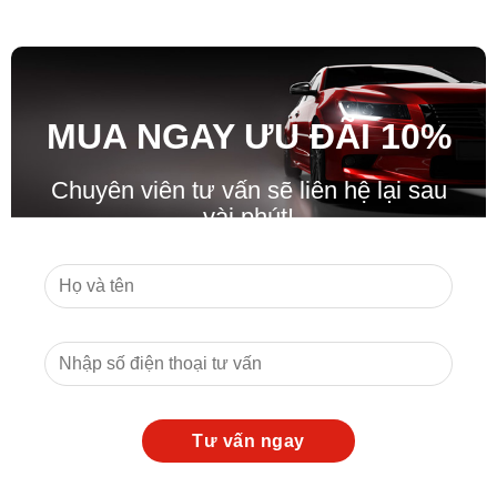
MUA NGAY ƯU ĐÃ
I
10%
Chuyên viên tư vấn sẽ liên hệ lại sau
vài phút!