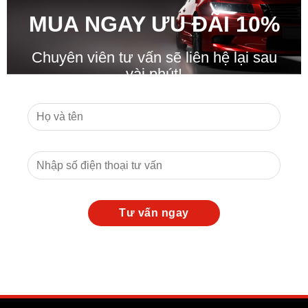
MUA NGAY ƯU ĐÃ
I
10%
Chuyên viên tư vấn sẽ liên hệ lại sau
vài phút!