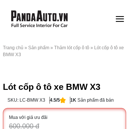
Bỏ
qua
nội
dung
Trang chủ
»
Sản phẩm
»
Thảm lót cốp ô tô
»
Lót cốp ô tô xe
BMW X3
Lót cốp ô tô xe BMW X3
SKU: LC-BMW X3
4.5/5
1K
Sản phẩm đã bán
Mua với giá ưu đãi
600.000 đ