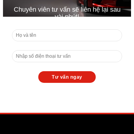
Chuyên viên tư vấn sẽ liên hệ lại sau
vài phút!