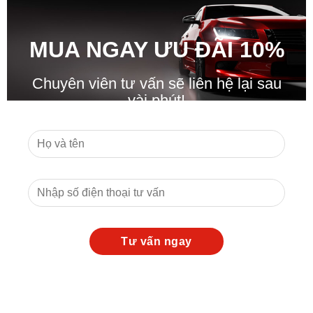
MUA NGAY ƯU ĐÃ
I
10%
Chuyên viên tư vấn sẽ liên hệ lại sau
vài phút!