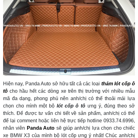
Hiện nay, Panda Auto sở hữu tất cả các loại
thảm lót cốp ô
tô
cho hầu hết các dòng xe trên thị trường với nhiều mẫu
mã đa dạng, phong phú nên anh/chị có thể thoải mái lựa
chọn cho mình một bộ
lót cốp ô tô
ưng ý, đúng theo sở
thích. Để được tư vấn chi tiết về sản phẩm, anh/chị có thể
để lại comment hoặc liên hệ trực tiếp hotline 0933.74.6996,
nhân viên
Panda Auto
sẽ giúp anh/chị lựa chọn cho chiếc
xe BMW X3 của mình bộ lót cốp ưng ý nhất! Chúc anh/chị