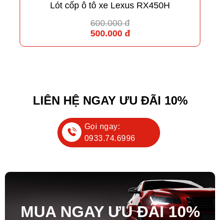
Lót cốp ô tô xe Lexus RX450H
600.000 đ
500.000 đ
LIÊN HỆ NGAY ƯU ĐÃI 10%
Gọi ngay:
0933.74.6996
MUA NGAY ƯU ĐÃ
I
10%