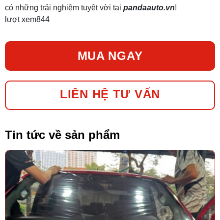
có những trải nghiệm tuyệt vời tại
pandaauto.vn
!
lượt xem
844
MUA NGAY
LIÊN HỆ TƯ VẤN
Tin tức về sản phẩm