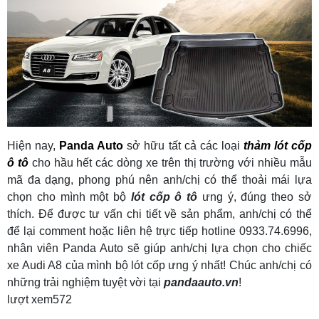
Hiện nay,
Panda Auto
sở hữu tất cả các loại
thảm lót cốp
ô tô
cho hầu hết các dòng xe trên thị trường với nhiều mẫu
mã đa dạng, phong phú nên anh/chị có thể thoải mái lựa
chọn cho mình một bộ
lót cốp ô tô
ưng ý, đúng theo sở
thích. Để được tư vấn chi tiết về sản phẩm, anh/chị có thể
để lại comment hoặc liên hệ trực tiếp hotline 0933.74.6996,
nhân viên Panda Auto sẽ giúp anh/chị lựa chọn cho chiếc
xe Audi A8 của mình bộ lót cốp ưng ý nhất! Chúc anh/chị có
những trải nghiệm tuyệt vời tại
pandaauto.vn
!
lượt xem
572