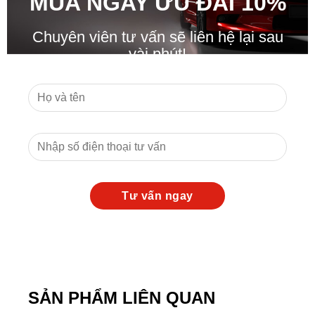
MUA NGAY ƯU ĐÃ
I
10%
Chuyên viên tư vấn sẽ liên hệ lại sau
vài phút!
SẢN PHẨM LIÊN QUAN