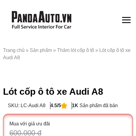
Bỏ
qua
nội
dung
Trang chủ
»
Sản phẩm
»
Thảm lót cốp ô tô
»
Lót cốp ô tô xe
Audi A8
Lót cốp ô tô xe Audi A8
SKU: LC-Audi A8
4.5/5
1K
Sản phẩm đã bán
Mua với giá ưu đãi
600.000 đ