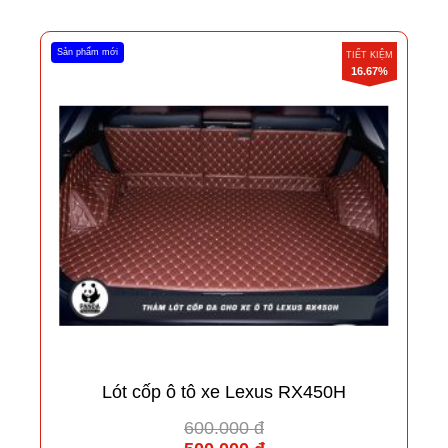
Sản phẩm mới
TIẾT KIỆM
16.67%
Lót cốp ô tô xe Lexus RX450H
600.000 đ