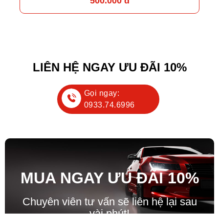
500.000 đ
LIÊN HỆ NGAY ƯU ĐÃI 10%
Gọi ngay:
0933.74.6996
MUA NGAY ƯU ĐÃ
I
10%
Chuyên viên tư vấn sẽ liên hệ lại sau
vài phút!