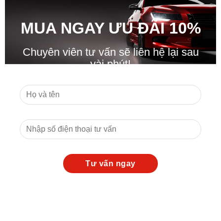
MUA NGAY ƯU ĐÃ
I
10%
Chuyên viên tư vấn sẽ liên hệ lại sau
vài phút!