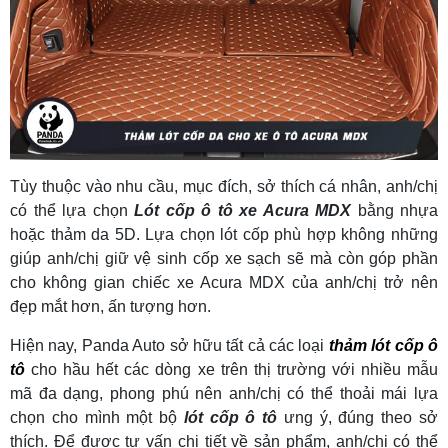
Tùy thuộc vào nhu cầu, mục đích, sở thích cá nhân, anh/chị
có thể lựa chọn
Lót cốp ô tô xe Acura MDX
bằng nhựa
hoặc thảm da 5D. Lựa chọn lót cốp phù hợp không những
giúp anh/chị giữ vệ sinh cốp xe sạch sẽ mà còn góp phần
cho không gian chiếc xe Acura MDX của anh/chị trở nên
đẹp mắt hơn, ấn tượng hơn.
Hiện nay, Panda Auto sở hữu tất cả các loại
thảm lót cốp ô
tô
cho hầu hết các dòng xe trên thị trường với nhiều mẫu
mã đa dạng, phong phú nên anh/chị có thể thoải mái lựa
chọn cho mình một bộ
lót cốp ô tô
ưng ý, đúng theo sở
thích. Để được tư vấn chi tiết về sản phẩm, anh/chị có thể