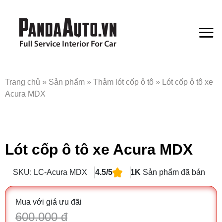
Bỏ
qua
nội
dung
Trang chủ
»
Sản phẩm
»
Thảm lót cốp ô tô
»
Lót cốp ô tô xe
Acura MDX
Lót cốp ô tô xe Acura MDX
SKU: LC-Acura MDX
4.5/5
1K
Sản phẩm đã bán
Mua với giá ưu đãi
600.000 đ