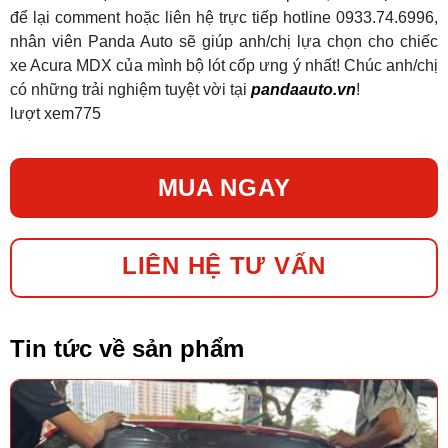
để lại comment hoặc liên hệ trực tiếp hotline 0933.74.6996,
nhân viên Panda Auto sẽ giúp anh/chị lựa chọn cho chiếc
xe Acura MDX của mình bộ lót cốp ưng ý nhất! Chúc anh/chị
có những trải nghiệm tuyệt vời tại
pandaauto.vn
!
lượt xem
775
MUA NGAY
LIÊN HỆ TƯ VẤN
Tin tức về sản phẩm