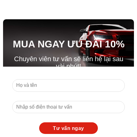
MUA NGAY ƯU ĐÃ
I
10%
Chuyên viên tư vấn sẽ liên hệ lại sau
vài phút!