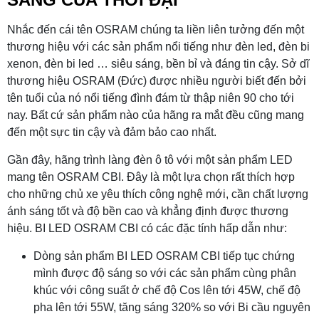
Nhắc đến cái tên OSRAM chúng ta liền liên tưởng đến một
thương hiệu với các sản phẩm nổi tiếng như đèn led, đèn bi
xenon, đèn bi led … siêu sáng, bền bỉ và đáng tin cậy. Sở dĩ
thương hiệu OSRAM (Đức) được nhiều người biết đến bởi
tên tuổi của nó nổi tiếng đình đám từ thập niên 90 cho tới
nay. Bất cứ sản phẩm nào của hãng ra mắt đều cũng mang
đến một sực tin cậy và đảm bảo cao nhất.
Gần đây, hãng trình làng đèn ô tô với một sản phẩm LED
mang tên OSRAM CBI. Đây là một lựa chọn rất thích hợp
cho những chủ xe yêu thích công nghệ mới, cần chất lượng
ánh sáng tốt và độ bền cao và khẳng định được thương
hiệu. BI LED OSRAM CBI có các đặc tính hấp dẫn như:
Dòng sản phẩm BI LED OSRAM CBI tiếp tục chứng
mình được độ sáng so với các sản phẩm cùng phân
khúc với công suất ở chế độ Cos lên tới 45W, chế độ
pha lên tới 55W, tăng sáng 320% so với Bi cầu nguyên