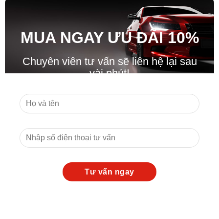
MUA NGAY ƯU ĐÃ
I
10%
Chuyên viên tư vấn sẽ liên hệ lại sau
vài phút!