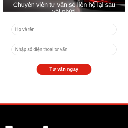
Chuyên viên tư vấn sẽ liên hệ lại sau
vài phút!