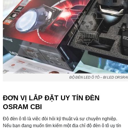
ĐỘ ĐÈN LED Ô TÔ – BI LED ORSRA
ĐƠN VỊ LẮP ĐẶT UY TÍN ĐÈN
OSRAM CBI
Độ đèn ô tô là việc đòi hỏi kỹ thuật và sự chuyên nghiệp.
Nếu bạn đang muốn tìm kiếm một địa chỉ độ đèn ô tô uy tín