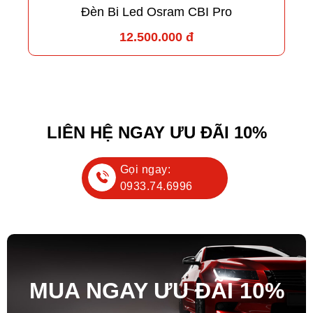
Đèn Bi Led Osram CBI Pro
12.500.000 đ
LIÊN HỆ NGAY ƯU ĐÃI 10%
Gọi ngay:
0933.74.6996
MUA NGAY ƯU ĐÃ
I
10%