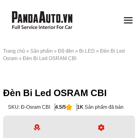
Bỏ
qua
nội
dung
Trang chủ
»
Sản phẩm
»
Độ đèn
»
Bi LED
»
Đèn Bi Led
Osram
»
Đèn Bi Led OSRAM CBI
Đèn Bi Led OSRAM CBI
SKU: Đ-Osram CBI
4.5/5
1K
Sản phẩm đã bán