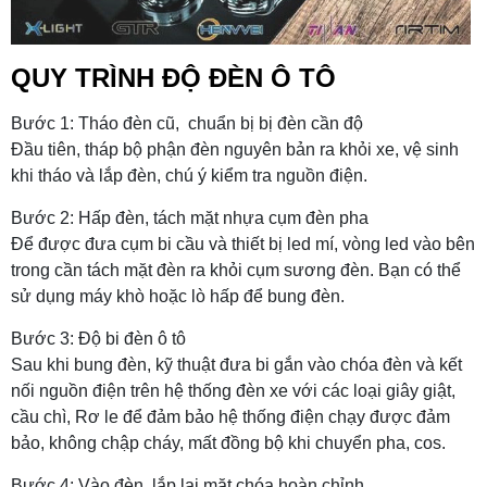
QUY TRÌNH ĐỘ ĐÈN Ô TÔ
Bước 1: Tháo đèn cũ, chuẩn bị bị đèn cần độ
Đầu tiên, tháp bộ phận đèn nguyên bản ra khỏi xe, vệ sinh
khi tháo và lắp đèn, chú ý kiểm tra nguồn điện.
Bước 2: Hấp đèn, tách mặt nhựa cụm đèn pha
Để được đưa cụm bi cầu và thiết bị led mí, vòng led vào bên
trong cần tách mặt đèn ra khỏi cụm sương đèn. Bạn có thể
sử dụng máy khò hoặc lò hấp để bung đèn.
Bước 3: Độ bi đèn ô tô
Sau khi bung đèn, kỹ thuật đưa bi gắn vào chóa đèn và kết
nối nguồn điện trên hệ thống đèn xe với các loại giây giật,
cầu chì, Rơ le để đảm bảo hệ thống điện chạy được đảm
bảo, không chập cháy, mất đồng bộ khi chuyển pha, cos.
Bước 4: Vào đèn, lắp lại mặt chóa hoàn chỉnh.