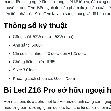
mang đến công nghệ tân tiến cùng thiết kế tối ưu, đáp ứng 
chuyển trong đêm. Bên cạnh đó, sản phẩm được sản xuất tr
tiên tiến nhất của Đức đem lại ánh sáng khủng và độ bền ca
Thông số kỹ thuật
Công suất: 52W (cos) – 58W (pha)
Ánh sáng: 6000K
Chỉ số chịu nhiệt: -40 độ C đến +125 độ C
Chống thấm nước: IP65
Size: 3.0 inch
Khoảng cách chiếu xa: 600 – 750m
Bi Led Z16 Pro sở hữu ngoại h
Với mặt lens được phủ một lớp Polarized ánh sáng xanh giú
hiệu ứng bám đường, giảm độ lóa, hạn chế tối đa sự chói mắt