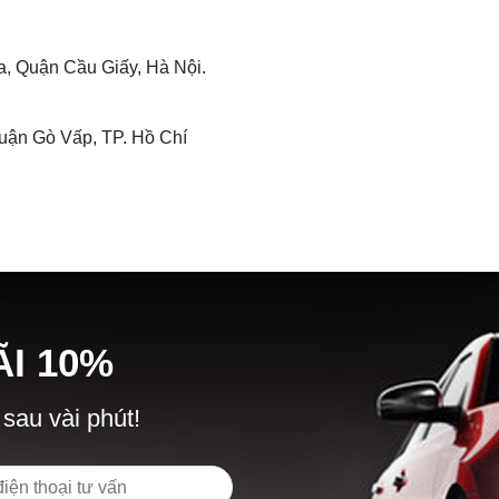
 Quận Cầu Giấy, Hà Nội.
ận Gò Vấp, TP. Hồ Chí
Ã
I
10%
 sau vài phút!