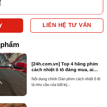
đ
LIÊN HỆ TƯ VẤN
Y
n phẩm
[24h.com.vn] Top 4 hãng phim
cách nhiệt ô tô đáng mua, ai
dùng ô tô cũng nên biết!
Nội dung chính Dán phim cách nhiệt ô tô
là nhu cầu của bất kỳ...