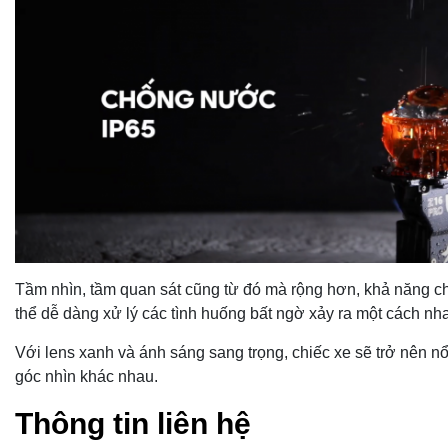
Tầm nhìn, tầm quan sát cũng từ đó mà rộng hơn, khả năng c
thể dễ dàng xử lý các tình huống bất ngờ xảy ra một cách nh
Với lens xanh và ánh sáng sang trọng, chiếc xe sẽ trở nên n
góc nhìn khác nhau.
Thông tin liên hệ