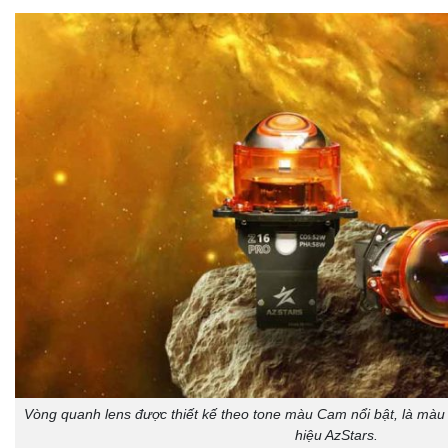
Vòng quanh lens được thiết kế theo tone màu Cam nổi bật, là màu
hiệu AzStars.