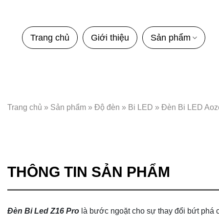
Bỏ
qua
nội
Trang chủ
Giới thiệu
Sản phẩm
dung
Trang chủ
»
Sản phẩm
»
Độ đèn
»
Bi LED
»
Đèn Bi LED Ao
THÔNG TIN SẢN PHẨM
Đèn Bi Led Z16 Pro
là bước ngoặt cho sự thay đổi bứt ph