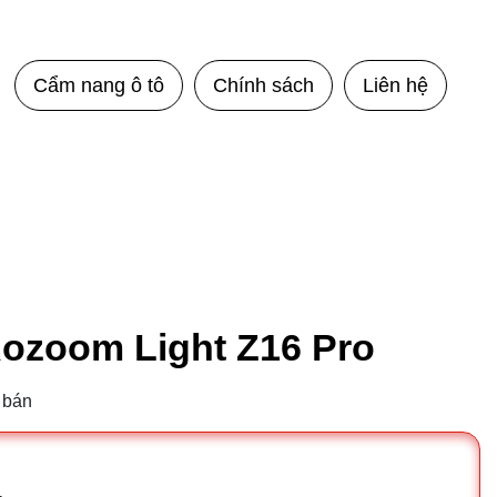
Cẩm nang ô tô
Chính sách
Liên hệ
Aozoom Light Z16 Pro
 bán