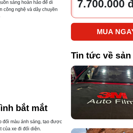
7.700.000 
nguồn sáng hoàn hảo để di
ên công nghệ và dây chuyền
o
MUA NGA
Tin tức về sả
ình bắt mắt
p đổi màu ánh sáng, tạo được
 của xe đi đối diện.