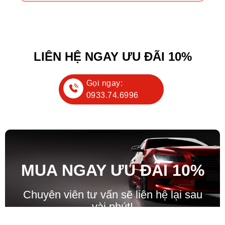
LIÊN HỆ NGAY ƯU ĐÃI 10%
Gọi ngay:
0933.74.6996
MUA NGAY ƯU ĐÃ
I
10%
Chuyên viên tư vấn sẽ liên hệ lại sau
vài phút!