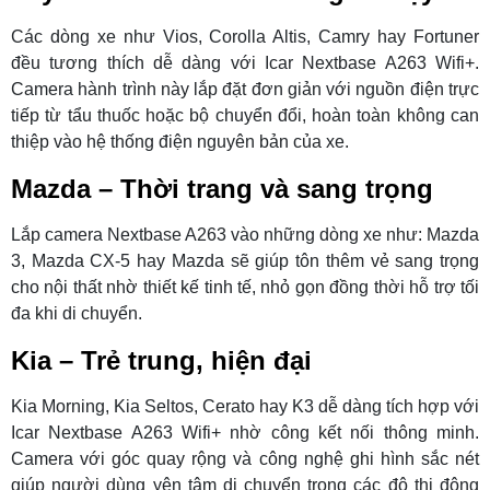
Các dòng xe như Vios, Corolla Altis, Camry hay Fortuner
đều tương thích dễ dàng với Icar Nextbase A263 Wifi+.
Camera hành trình này lắp đặt đơn giản với nguồn điện trực
tiếp từ tẩu thuốc hoặc bộ chuyển đổi, hoàn toàn không can
thiệp vào hệ thống điện nguyên bản của xe.
Mazda – Thời trang và sang trọng
Lắp camera Nextbase A263 vào những dòng xe như: Mazda
3, Mazda CX-5 hay Mazda sẽ giúp tôn thêm vẻ sang trọng
cho nội thất nhờ thiết kế tinh tế, nhỏ gọn đồng thời hỗ trợ tối
đa khi di chuyển.
Kia – Trẻ trung, hiện đại
Kia Morning, Kia Seltos, Cerato hay K3 dễ dàng tích hợp với
Icar Nextbase A263 Wifi+ nhờ công kết nối thông minh.
Camera với góc quay rộng và công nghệ ghi hình sắc nét
giúp người dùng yên tâm di chuyển trong các đô thị đông