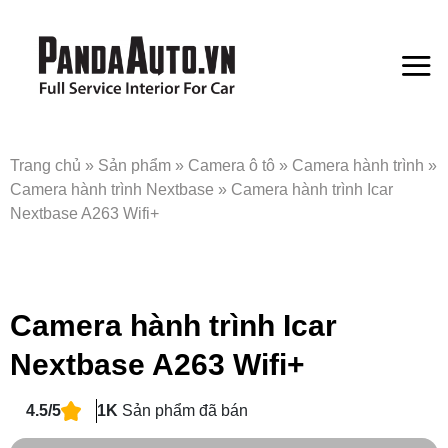
Bỏ
qua
nội
dung
Trang chủ
»
Sản phẩm
»
Camera ô tô
»
Camera hành trình
»
Camera hành trình Nextbase
»
Camera hành trình Icar
Nextbase A263 Wifi+
Camera hành trình Icar
Nextbase A263 Wifi+
4.5/5
1K
Sản phẩm đã bán