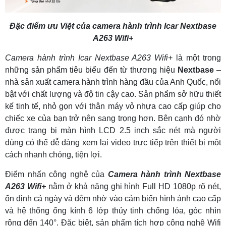
Đặc điểm ưu Việt của camera hành trình Icar Nextbase
A263 Wifi+
Camera hành trình Icar Nextbase A263 Wifi+
là một trong
những sản phẩm tiêu biểu đến từ thương hiệu
Nextbase
–
nhà sản xuất camera hành trình hàng đầu của Anh Quốc, nổi
bật với chất lượng và độ tin cậy cao. Sản phẩm sở hữu thiết
kế tinh tế, nhỏ gọn với thân máy vỏ nhựa cao cấp giúp cho
chiếc xe của bạn trở nên sang trọng hơn. Bên cạnh đó nhờ
được trang bị màn hình LCD 2.5 inch sắc nét mà người
dùng có thể dễ dàng xem lại video trực tiếp trên thiết bị một
cách nhanh chóng, tiện lợi.
Điểm nhấn công nghệ của
Camera hành trình Nextbase
A263 Wifi+
nằm ở khả năng ghi hình Full HD 1080p rõ nét,
ổn định cả ngày và đêm nhờ vào cảm biến hình ảnh cao cấp
và hệ thống ống kính 6 lớp thủy tinh chống lóa, góc nhìn
rộng đến 140°. Đặc biệt, sản phẩm tích hợp công nghệ Wifi