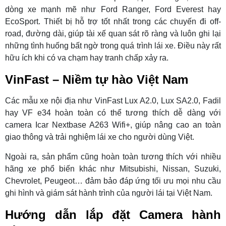
dòng xe mạnh mẽ như Ford Ranger, Ford Everest hay
EcoSport. Thiết bị hỗ trợ tốt nhất trong các chuyến đi off-
road, đường dài, giúp tài xế quan sát rõ ràng và luôn ghi lại
những tình huống bất ngờ trong quá trình lái xe. Điều này rất
hữu ích khi có va chạm hay tranh chấp xảy ra.
VinFast – Niềm tự hào Việt Nam
Các mẫu xe nội địa như VinFast Lux A2.0, Lux SA2.0, Fadil
hay VF e34 hoàn toàn có thể tương thích dễ dàng với
camera Icar Nextbase A263 Wifi+, giúp nâng cao an toàn
giao thông và trải nghiệm lái xe cho người dùng Việt.
Ngoài ra, sản phẩm cũng hoàn toàn tương thích với nhiều
hãng xe phổ biến khác như Mitsubishi, Nissan, Suzuki,
Chevrolet, Peugeot… đảm bảo đáp ứng tối ưu mọi nhu cầu
ghi hình và giám sát hành trình của người lái tại Việt Nam.
Hướng dẫn lắp đặt Camera hành