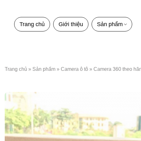
Bỏ
qua
nội
Trang chủ
Giới thiệu
Sản phẩm
dung
Trang chủ
»
Sản phẩm
»
Camera ô tô
»
Camera 360 theo hã