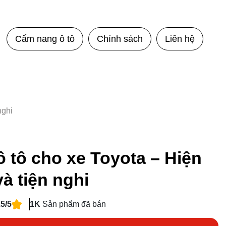
Cẩm nang ô tô
Chính sách
Liên hệ
nghi
 tô cho xe Toyota – Hiện
và tiện nghi
.5/5
1K
Sản phẩm đã bán