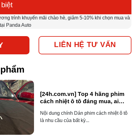
biệt
ương trình khuyến mãi chào hè, giảm 5-10% khi chọn mua và
 tại Panda Auto
LIÊN HỆ TƯ VẤN
Y
n phẩm
[24h.com.vn] Top 4 hãng phim
cách nhiệt ô tô đáng mua, ai
dùng ô tô cũng nên biết!
Nội dung chính Dán phim cách nhiệt ô tô
là nhu cầu của bất kỳ...