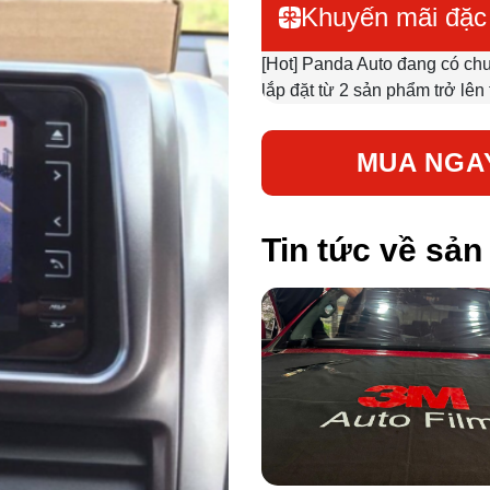
Khuyến mãi đặc 
[Hot] Panda Auto đang có ch
lắp đặt từ 2 sản phẩm trở lên
MUA NGA
Tin tức về sả