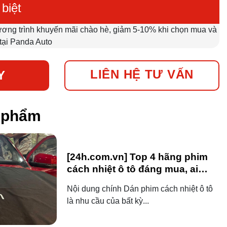
biệt
ương trình khuyến mãi chào hè, giảm 5-10% khi chọn mua và
 tại Panda Auto
LIÊN HỆ TƯ VẤN
Y
n phẩm
[24h.com.vn] Top 4 hãng phim
cách nhiệt ô tô đáng mua, ai
dùng ô tô cũng nên biết!
Nội dung chính Dán phim cách nhiệt ô tô
là nhu cầu của bất kỳ...