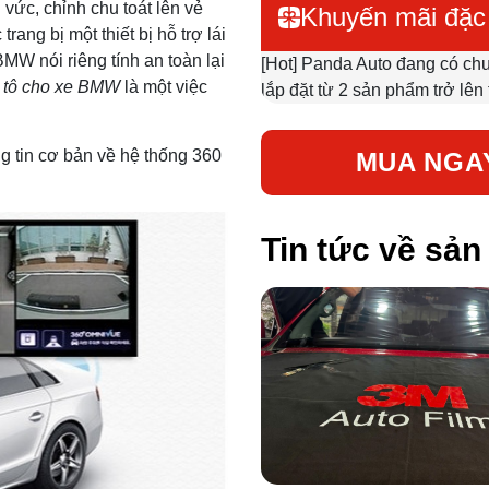
vức, chỉnh chu toát lên vẻ
Khuyến mãi đặc 
trang bị một thiết bị hỗ trợ lái
BMW nói riêng tính an toàn lại
[Hot] Panda Auto đang có ch
 tô cho xe BMW
là một việc
lắp đặt từ 2 sản phẩm trở lên
.
g tin cơ bản về hệ thống 360
MUA NGA
Tin tức về sả