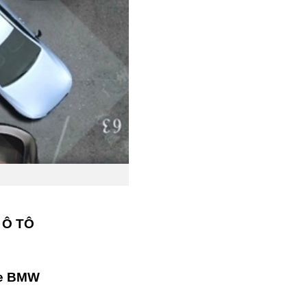
 Ô TÔ
 xe BMW