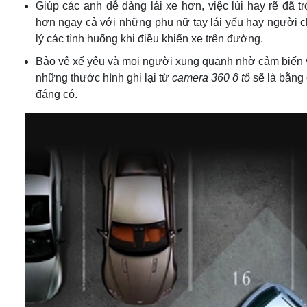
Giúp các anh dễ dàng lái xe hơn, việc lùi hay rẽ đã t
hơn ngay cả với những phụ nữ tay lái yếu hay người 
lý các tình huống khi điều khiển xe trên đường.
Bảo vệ xế yêu và mọi người xung quanh nhờ cảm biến 
những thước hình ghi lại từ
camera 360 ô tô
sẽ là bằng
đáng có.