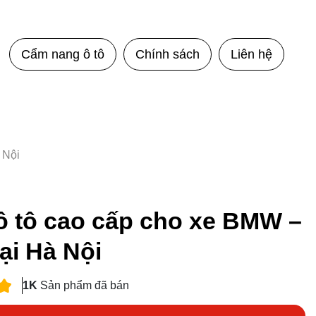
Cẩm nang ô tô
Chính sách
Liên hệ
 Nội
ô tô cao cấp cho xe BMW –
ại Hà Nội
1K
Sản phẩm đã bán