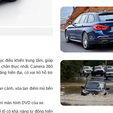
c điều khiển trung tâm,
giúp
à chân thực nhất. Camera 360
ăng hiện đại, có vai trò hỗ trợ
oàn cảnh, xóa tan điểm mù bên
lên màn hình DVD của xe.
 tô
có khả năng tự động hiển