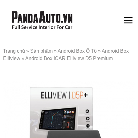
Bỏ
qua
nội
dung
Trang chủ
»
Sản phẩm
»
Android Box Ô Tô
»
Android Box
Elliview
»
Android Box ICAR Elliview D5 Premium