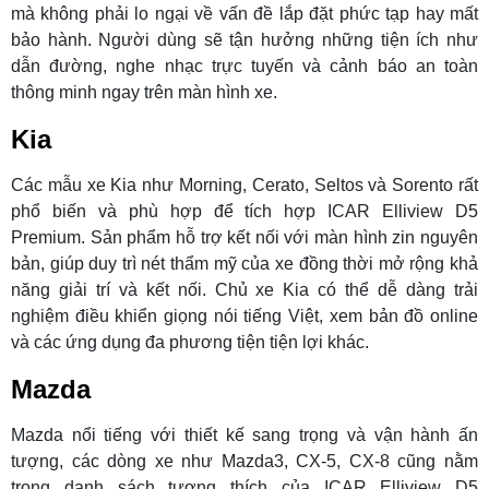
mà không phải lo ngại về vấn đề lắp đặt phức tạp hay mất
bảo hành. Người dùng sẽ tận hưởng những tiện ích như
dẫn đường, nghe nhạc trực tuyến và cảnh báo an toàn
thông minh ngay trên màn hình xe.
Kia
Các mẫu xe Kia như Morning, Cerato, Seltos và Sorento rất
phổ biến và phù hợp để tích hợp ICAR Elliview D5
Premium. Sản phẩm hỗ trợ kết nối với màn hình zin nguyên
bản, giúp duy trì nét thẩm mỹ của xe đồng thời mở rộng khả
năng giải trí và kết nối. Chủ xe Kia có thể dễ dàng trải
nghiệm điều khiển giọng nói tiếng Việt, xem bản đồ online
và các ứng dụng đa phương tiện tiện lợi khác.
Mazda
Mazda nổi tiếng với thiết kế sang trọng và vận hành ấn
tượng, các dòng xe như Mazda3, CX-5, CX-8 cũng nằm
trong danh sách tương thích của ICAR Elliview D5