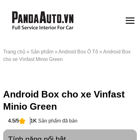
Bỏ
qua
nội
dung
Trang chủ
»
Sản phẩm
»
Android Box Ô Tô
»
Android Box
cho xe Vinfast Minio Green
Android Box cho xe Vinfast
Minio Green
4.5/5
1K
Sản phẩm đã bán
Tính năng nổi bật