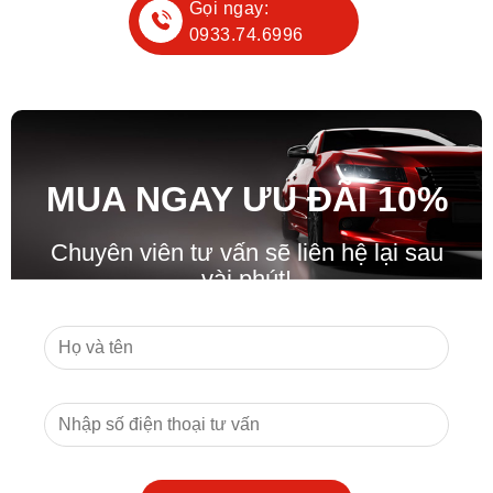
Gọi ngay:
0933.74.6996
MUA NGAY ƯU ĐÃ
I
10%
Chuyên viên tư vấn sẽ liên hệ lại sau
vài phút!