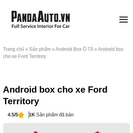
Bỏ
qua
nội
dung
Trang chủ
»
Sản phẩm
»
Android Box Ô Tô
»
Android box
cho xe Ford Territory
Android box cho xe Ford
Territory
4.5/5
1K
Sản phẩm đã bán