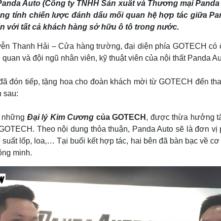
anda Auto (Công ty TNHH Sản xuất và Thương mại Panda Việ
ng tính chiến lược đánh dấu mối quan hệ hợp tác giữa P
với tất cả khách hàng sở hữu ô tô trong nước.
uyễn Thanh Hải – Cửa hàng trường, đại diện phía GOTECH có 
 quan và đội ngũ nhân viên, kỹ thuật viên của nội thất Panda Au
ón tiếp, tặng hoa cho đoàn khách mời từ GOTECH đến tham dự
h sau:
ng những
Đại lý Kim Cương
của
GOTECH
, được thừa hưởng tất
 GOTECH. Theo nội dung thỏa thuận, Panda Auto sẽ là đơn 
suất lốp, loa,… Tại buổi kết hợp tác, hai bên đã bàn bạc về cơ 
hông minh.