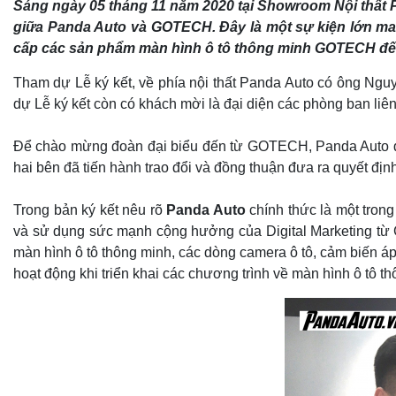
Sáng ngày 05 tháng 11 năm 2020 tại Showroom Nội thất P
giữa Panda Auto và GOTECH. Đây là một sự kiện lớn ma
cấp các sản phẩm màn hình ô tô thông minh GOTECH đến 
Tham dự Lễ ký kết, về phía nội thất Panda Auto có ông Ng
dự Lễ ký kết còn có khách mời là đại diện các phòng ban liên
Để chào mừng đoàn đại biểu đến từ GOTECH, Panda Auto đã đ
hai bên đã tiến hành trao đổi và đồng thuận đưa ra quyết địn
Trong bản ký kết nêu rõ
Panda Auto
chính thức là một tro
và sử dụng sức mạnh cộng hưởng của Digital Marketing từ
màn hình ô tô thông minh, các dòng camera ô tô, cảm biến áp 
hoạt động khi triển khai các chương trình về màn hình ô tô t