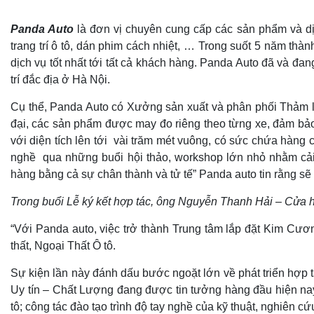
Panda Auto
là đơn vị chuyên cung cấp các sản phẩm và dịc
trang trí ô tô, dán phim cách nhiệt, … Trong suốt 5 năm th
dịch vụ tốt nhất tới tất cả khách hàng.
Panda Auto đã và đang 
trí đắc địa ở Hà Nội.
Cụ thể, Panda Auto có Xưởng sản xuất và phân phối Thảm ló
đại, các sản phẩm được may đo riêng theo từng xe, đảm bảo 
với diện tích lên tới vài trăm mét vuông, có sức chứa hàng 
nghề qua những buổi hội thảo, workshop lớn nhỏ nhằm cải
hàng bằng cả sự chân thành và tử tế” Panda auto tin rằng sẽ l
Trong buổi Lễ ký kết hợp tác, ông Nguyễn Thanh Hải – Cửa h
“Với Panda auto, việc trở thành Trung tâm lắp đặt Kim C
thất, Ngoại Thất Ô tô.
Sự kiện lần này đánh dấu bước ngoặt lớn về phát triển hợp
Uy tín – Chất Lượng đang được tin tưởng hàng đầu hiện na
tô; công tác đào tạo trình độ tay nghề của kỹ thuật, nghiên c