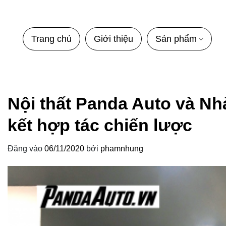
Bỏ
qua
nội
Trang chủ
Giới thiệu
Sản phẩm
dung
Nội thất Panda Auto và N
kết hợp tác chiến lược
Đăng vào
06/11/2020
bởi
phamnhung