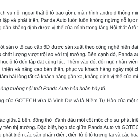
h vụ nội ngoại thất ô tô bao gồm: màn hình android thông min
ành lập và phát triển, Panda Auto luôn luôn không ngừng nỗ lự
dần khẳng định được vị thế của mình trong làng Nội thất ô tô t
t sàn ô tô cao cấp 6D được sản xuất theo công nghệ hiện đạ
chất lượng vượt trội so với thị trường. Bên cạnh đó, Panda au
chục ô tô đến lắp đặt cùng lúc. Thêm vào đó, đội ngũ nhân viên
 thiện và nâng cao bản thân, phục vụ khach hàng ngày một 
àm hài lòng tất cả khách hàng gần xa, khẳng định vị thế của mình
àng trường nội thất Panda Auto hân hoàn bày tỏ:
ương của GOTECH vừa là Vinh Dự và là Niềm Tự Hào của một 
 tác giữa 2 bên, đồng thời đánh dấu một cột mốc cho sự phát t
y trên thị trường. Đặc biệt, hợp tác giữa Panda Auto và GO
ứu phát triển các sản phẩm điện, điện tử ô tô tương lai và các h