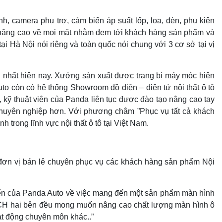
h, camera phụ trợ, cảm biến áp suất lốp, loa, đèn, phụ kiện
c nâng cao về mọi mặt
nhằm đem tới khách hàng sản phẩm và
ại Hà Nội nói riêng và toàn quốc nói chung với 3 cơ sở tại vị
i nhất hiện nay. Xưởng sản xuất được trang bị máy móc hiện
to còn có hệ thống Showroom đồ điện – điện tử nội thất ô tô
, kỹ thuật viên của Panda liên tục được đào tạo nâng cao tay
chuyên nghiệp hơn. Với phương châm ”Phục vụ tất cả khách
 trong lĩnh vực nội thất ô tô tại Việt Nam.
đơn vị bán lẻ chuyên phục vụ các khách hàng sản phẩm Nội
riển của Panda Auto về việc mang đến một sản phẩm màn hình
TECH hai bên đều mong muốn nâng cao chất lượng màn hình ô
oạt động chuyên môn khác..”