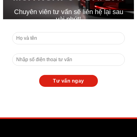
Chuyên viên tư vấn sẽ liên hệ lại sau
vài phút!