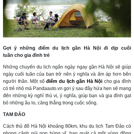
Gợi ý những điểm du lịch gần Hà Nội đi dịp cuối
tuần cho gia đình trẻ
Những chuyến du lịch ngắn ngày ngay gần Hà Nội sẽ giúp
ngày cuối tuần của bạn trở nên ý nghĩa và ấm áp hơn bên
người thân. Một số
điểm du lịch gần Hà Nội
cho gia đình
có trẻ nhỏ mà Pandaauto.vn gợi ý sau đây hứa hẹn sẽ mang
đến những kỳ nghỉ thú vị, ý nghĩa, giúp bạn và gia đình gạt
bỏ những âu lo, căng thẳng trong cuộc sống.
TAM ĐẢO
Cách thủ đô Hà Nội khoảng 80km, khu du lịch Tam Đảo có
phong cảnh núi non hùng vĩ, bao quát cả một vùng đồng