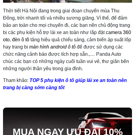
Thời tiết Hà Nội đang trong giai đoạn chuyển mùa Thu
Đông, trời nhanh tối và nhiều sương giăng. Vì thế, để đảm
bảo an toàn cho mọi chuyến đi, các bạn nên chủ động trang
bị các phụ kiện hỗ trợ lái xe an toàn như lắp đặt
camera 360
oto
,
đèn ô tô
tăng hiệu quả chiếu sáng, cảm biến áp suất lốp
hay trang bị
màn hình android ô tô
để được sử dụng các
chức năng cảnh báo được tích hợp sẵn.,… Panda Auto
chúc các bạn có những ngày cuối tuần vui vẻ, thư giãn bên
những người thân yêu trong gia đình.
Tham khảo:
TOP 5 phụ kiện ô tô giúp lái xe an toàn nên
trang bị càng sớm càng tốt
MUA NGAY ƯU ĐÃ
I
10%