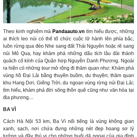
Theo kinh nghiệm mà
Pandaauto.vn
tìm hiểu được, những
ai thích leo núi có thể tổ chức cuộc lữ hành lên phía bắc,
luồn rừng qua đèo Nhe sang đất Thái Nguyên hoặc rẽ sang
núi Mỏ Quạ, hay khám phá những dấu tích lâu đài thành
quách cổ kính của Quận hợp Nguyễn Danh Phương. Ngoài
ra hiện có những tour mở rộng đi thăm quan như: Khám phá
vùng hồ Đại Lải bằng thuyền buồm, du thuyền; thăm quan
khu Hang Dơi, Giếng Trời, du ngoạn vùng rừng núi Đại Lải;
tìm hiểu, khám phá đời sống thôn quê cũng như văn hóa tại
địa phương…
BA VÌ
Cách Hà Nội 53 km, Ba Vì nổi tiếng là vùng không gian
xanh, sạch, nơi chứa đựng những nét đẹp hoang sơ lý
tưởng và đầy thú vị cho những buổi dã ngoại của gia đình