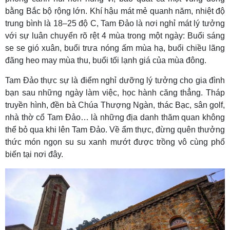
bằng Bắc bộ rộng lớn. Khí hậu mát mẻ quanh năm, nhiệt độ
trung bình là 18–25 độ C, Tam Đảo là nơi nghỉ mát lý tưởng
với sự luân chuyển rõ rệt 4 mùa trong một ngày: Buổi sáng
se se gió xuân, buổi trưa nóng ấm mùa hạ, buổi chiều lãng
đãng heo may mùa thu, buổi tối lạnh giá của mùa đông.
Tam Đảo thực sự là điểm nghỉ dưỡng lý tưởng cho gia đình
bạn sau những ngày làm việc, học hành căng thẳng. Tháp
truyền hình, đền bà Chúa Thượng Ngàn, thác Bạc, sân golf,
nhà thờ cổ Tam Đảo… là những địa danh thăm quan không
thể bỏ qua khi lên Tam Đảo. Về ẩm thực, đừng quên thưởng
thức món ngọn su su xanh mướt được trồng vô cùng phổ
biến tại nơi đây.