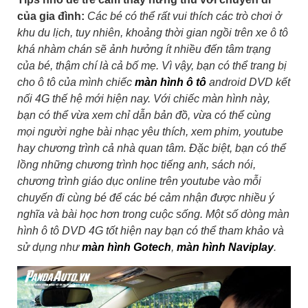
của gia đình:
Các bé có thể rất vui thích các trò chơi ở
khu du lịch, tuy nhiên, khoảng thời gian ngồi trên xe ô tô
khá nhàm chán sẽ ảnh hưởng ít nhiều đến tâm trạng
của bé, thậm chí là cả bố mẹ. Vì vậy, bạn có thể trang bị
cho ô tô của mình chiếc
màn hình ô tô
android DVD kết
nối 4G thế hệ mới hiện nay. Với chiếc màn hình này,
bạn có thể vừa xem chỉ dẫn bản đồ, vừa có thể cùng
mọi người nghe bài nhạc yêu thích, xem phim, youtube
hay chương trình cả nhà quan tâm. Đặc biệt, bạn có thể
lồng những chương trình học tiếng anh, sách nói,
chương trình giáo dục online trên youtube vào mỗi
chuyến đi cùng bé để các bé cảm nhận được nhiều ý
nghĩa và bài học hơn trong cuộc sống. Một số dòng màn
hình ô tô DVD 4G tốt hiện nay bạn có thể tham khảo và
sử dụng như
màn hình Gotech
,
màn hình Naviplay
.