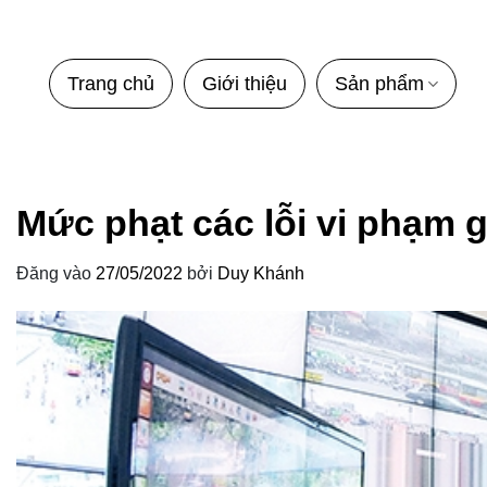
Bỏ
qua
nội
Trang chủ
Giới thiệu
Sản phẩm
dung
Mức phạt các lỗi vi phạm gi
Đăng vào
27/05/2022
bởi
Duy Khánh