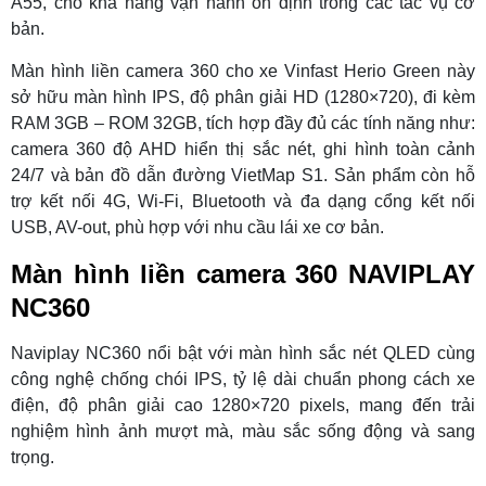
A55, cho khả năng vận hành ổn định trong các tác vụ cơ
bản.
Màn hình liền camera 360 cho xe Vinfast Herio Green này
sở hữu màn hình IPS, độ phân giải HD (1280×720), đi kèm
RAM 3GB – ROM 32GB, tích hợp đầy đủ các tính năng như:
camera 360 độ AHD hiển thị sắc nét, ghi hình toàn cảnh
24/7 và bản đồ dẫn đường VietMap S1. Sản phẩm còn hỗ
trợ kết nối 4G, Wi-Fi, Bluetooth và đa dạng cổng kết nối
USB, AV-out, phù hợp với nhu cầu lái xe cơ bản.
Màn hình liền camera 360 NAVIPLAY
NC360
Naviplay NC360 nổi bật với màn hình sắc nét QLED cùng
công nghệ chống chói IPS, tỷ lệ dài chuẩn phong cách xe
điện, độ phân giải cao 1280×720 pixels, mang đến trải
nghiệm hình ảnh mượt mà, màu sắc sống động và sang
trọng.