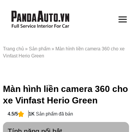
Bỏ
qua
nội
dung
Trang chủ
»
Sản phẩm
»
Màn hình liền camera 360 cho xe
Vinfast Herio Green
Màn hình liền camera 360 cho
xe Vinfast Herio Green
4.5/5
1K
Sản phẩm đã bán
Tính năng nổi bật