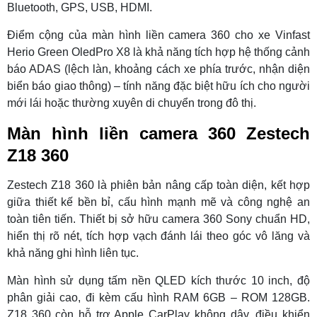
Bluetooth, GPS, USB, HDMI.
Điểm cộng của màn hình liền camera 360 cho xe Vinfast
Herio Green OledPro X8 là khả năng tích hợp hệ thống cảnh
báo ADAS (lệch làn, khoảng cách xe phía trước, nhận diện
biển báo giao thông) – tính năng đặc biệt hữu ích cho người
mới lái hoặc thường xuyên di chuyển trong đô thị.
Màn hình liền camera 360 Zestech
Z18 360
Zestech Z18 360 là phiên bản nâng cấp toàn diện, kết hợp
giữa thiết kế bền bỉ, cấu hình mạnh mẽ và công nghệ an
toàn tiên tiến. Thiết bị sở hữu camera 360 Sony chuẩn HD,
hiển thị rõ nét, tích hợp vạch đánh lái theo góc vô lăng và
khả năng ghi hình liên tục.
Màn hình sử dụng tấm nền QLED kích thước 10 inch, độ
phân giải cao, đi kèm cấu hình RAM 6GB – ROM 128GB.
Z18 360 còn hỗ trợ Apple CarPlay không dây, điều khiển