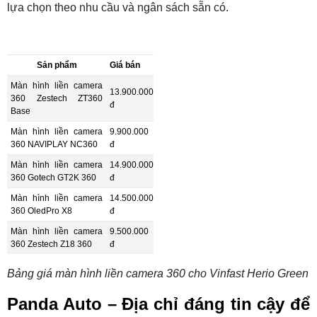
lựa chọn theo nhu cầu và ngân sách sẵn có.
Sản phẩm
Giá bán
Màn hình liền camera
13.900.000
360 Zestech ZT360
đ
Base
Màn hình liền camera
9.900.000
360 NAVIPLAY NC360
đ
Màn hình liền camera
14.900.000
360 Gotech GT2K 360
đ
Màn hình liền camera
14.500.000
360 OledPro X8
đ
Màn hình liền camera
9.500.000
360 Zestech Z18 360
đ
Bảng giá màn hình liền camera 360 cho Vinfast Herio Green
Panda Auto – Địa chỉ đáng tin cậy để