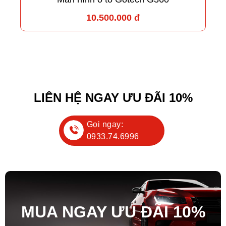
10.500.000 đ
LIÊN HỆ NGAY ƯU ĐÃI 10%
Gọi ngay:
0933.74.6996
MUA NGAY ƯU ĐÃ
I
10%