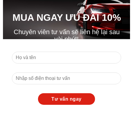
MUA NGAY ƯU ĐÃ
I
10%
Chuyên viên tư vấn sẽ liên hệ lại sau
vài phút!