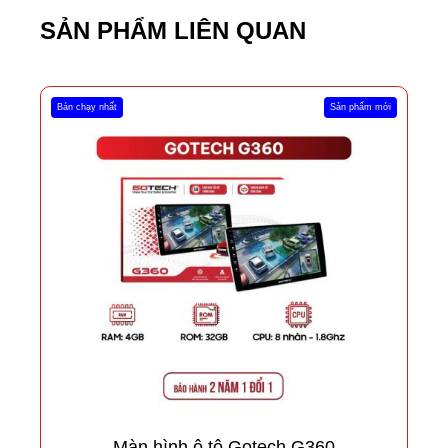
SẢN PHẨM LIÊN QUAN
Bán chạy nhất
Sản phẩm mới
Màn hình ô tô Gotech G360