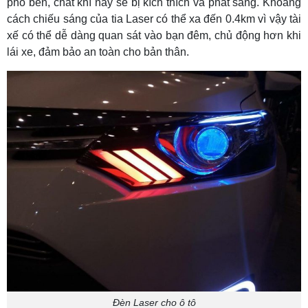
pho bên, chất khí này sẽ bị kích thích và phát sáng. Khoảng
cách chiếu sáng của tia Laser có thể xa đến 0.4km vì vậy tài
xế có thể dễ dàng quan sát vào bạn đêm, chủ động hơn khi
lái xe, đảm bảo an toàn cho bản thân.
Đèn Laser cho ô tô