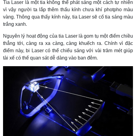
Tia Laser là một tia không thể phát sáng một cách tự nhiên
vì vậy người ta lắp thêm thấu kính chưa khí photpho màu
vàng. Thông qua thấy kính này, tia Laser sẽ cố tia sáng màu
trắng xanh.
Nguyên lý hoạt động của tia Laser là gom tụ một điểm chiều
thẳng tới, càng ra xa càng, càng khuếch ra. Chính vì đặc
điểm này, bi Laser có thể chiếu sáng với vài trăm mét giúp
tài xế có thể quan sát dễ dàng vào ban đêm.