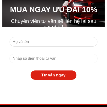
MUA NGAY ƯU ĐÃ
I
10%
Chuyên viên tư vấn sẽ liên hệ lại sau
vài phút!