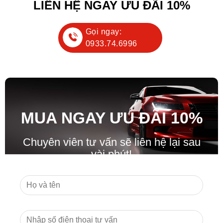
LIÊN HỆ NGAY ƯU ĐÃI 10%
Gọi ngay:
0933.74.6996
MUA NGAY ƯU ĐÃ
I
10%
Chuyên viên tư vấn sẽ liên hệ lại sau
vài phút!