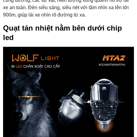
cũng đường, các sự vật, hiện tượng xung quanh hỗ trợ lái
xe an toàn. Đèn siêu sáng, siêu nét với tầm nhìn xa lên tới
900m, giúp lái xe nhìn rõ đường từ xa.
Quạt tản nhiệt nằm bên dưới chip
led