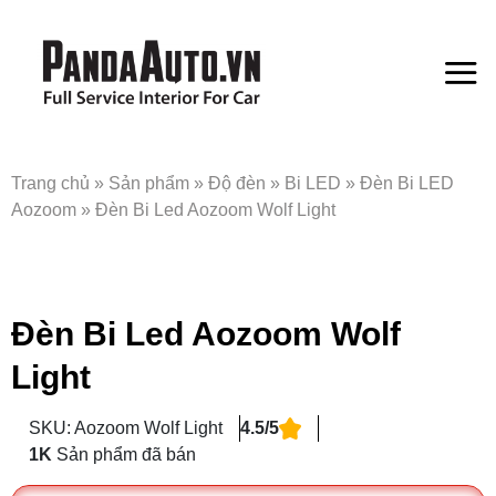
Bỏ
qua
nội
dung
Trang chủ
»
Sản phẩm
»
Độ đèn
»
Bi LED
»
Đèn Bi LED
Aozoom
»
Đèn Bi Led Aozoom Wolf Light
Đèn Bi Led Aozoom Wolf
Light
SKU: Aozoom Wolf Light
4.5/5
1K
Sản phẩm đã bán