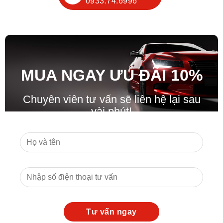
0933.74.6996
MUA NGAY ƯU ĐÃ
I
10%
Chuyên viên tư vấn sẽ liên hệ lại sau
vài phút!