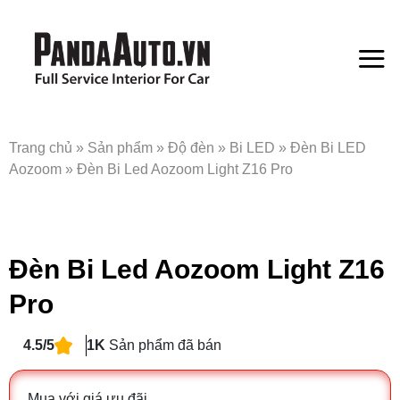
Bỏ
qua
nội
dung
Trang chủ
»
Sản phẩm
»
Độ đèn
»
Bi LED
»
Đèn Bi LED
Aozoom
»
Đèn Bi Led Aozoom Light Z16 Pro
Đèn Bi Led Aozoom Light Z16
Pro
4.5/5
1K
Sản phẩm đã bán
Mua với giá ưu đãi